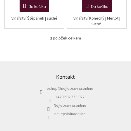
Do košíku
Do košíku
Vinařství Štěpánek | suché
Vinařství Konečný | Merlot |
suché
2
položek celkem
O
v
l
á
d
Z
a
á
c
Kontakt
p
í
a
p
eshop
@
nejlepsivina.online
t
r
í
v
+420 602 558 022
k
Nejlepsivina.online
y
v
nejlepsivinaonline
ý
p
i