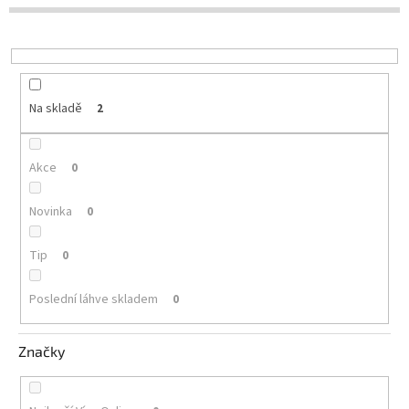
d
u
Delikatesy
k
k
t
vínu
ů
Vývrtky
Na skladě
2
Akční
nabídka
Akce
0
Dárkové
poukazy
Novinka
0
Získat
slevu
Tip
0
Blog
Poslední láhve skladem
0
Mladé
a
Svatomartinské
Značky
víno
Prodej
vína