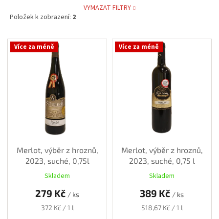
VYMAZAT FILTRY
Položek k zobrazení:
2
V
Více za méně
Více za méně
ý
p
i
s
p
r
o
d
u
k
Merlot, výběr z hroznů,
Merlot, výběr z hroznů,
t
2023, suché, 0,75l
2023, suché, 0,75 l
ů
Skladem
Skladem
279 Kč
389 Kč
/ ks
/ ks
Měrná
Měrná
372 Kč / 1 l
518,67 Kč / 1 l
cena:
cena: