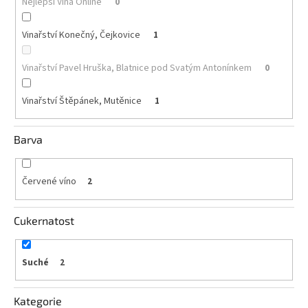
Nejlepší Vína Online
0
Akční
Vinařství Konečný, Čejkovice
1
nabídka
Poslední
Vinařství Pavel Hruška, Blatnice pod Svatým Antonínkem
0
láhve
skladem
Vinařství Štěpánek, Mutěnice
1
Cuvée
vína
Barva
Klarety
Vína
Červené víno
2
podle
jakosti
Cukernatost
Víno
podle
obsahu
cukru
Suché
2
Dárkové
Kategorie
balení