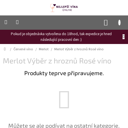
Přejít
na
obsah
NÁKUP
KOŠÍK
Pokud je objednávka vytvořena do 18hod, tak expedice je hned
Frizzante
následující pracovní den :)
Růžové
Domů
/
Červené víno
/
Merlot
/
Merlot Výběr z hroznů Rosé víno
víno
Merlot Výběr z hroznů Rosé víno
Hroznový
mošt
Produkty teprve připravujeme.
Naši
vinaři
Vinné
novinky
Bílé
víno
Červené
Můžete se ale podívat na ostatní kategorie.
víno