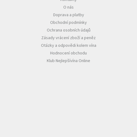
O nás
Akční
Doprava a platby
nabídka
Obchodní podmínky
Poslední
Ochrana osobních údajů
láhve
skladem
Zásady vrácení zboží a peněz
Otázky a odpovědi kolem vína
Cuvée
Hodnocení obchodu
vína
Klub Nejlepšívína Online
Klarety
Vína
podle
jakosti
Víno
podle
obsahu
cukru
Dárkové
balení