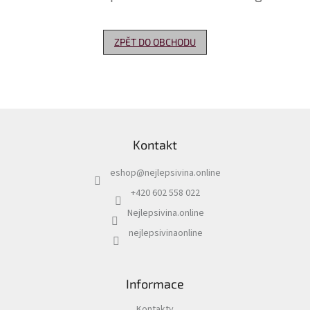
Delikatesy
k
ZPĚT DO OBCHODU
vínu
Vývrtky
Akční
nabídka
Z
á
Dárkové
Kontakt
p
poukazy
a
eshop
@
nejlepsivina.online
t
Získat
slevu
í
+420 602 558 022
Nejlepsivina.online
Blog
nejlepsivinaonline
Mladé
a
Svatomartinské
víno
Informace
Prodej
vína
Kontakty