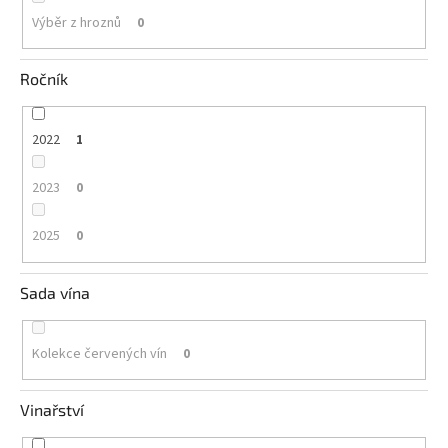
Výběr z hroznů
0
Ročník
2022
1
2023
0
2025
0
Sada vína
Kolekce červených vín
0
Vinařství