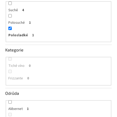
vína
Suché
4
Delikatesy
k
vínu
Polosuché
1
Vývrtky
Polosladké
1
BiB
-
Kategorie
větší
objem
Tiché víno
0
Ostatní
vína
Frizzante
0
Značky
Odrůda
Přihlášení
Alibernet
1