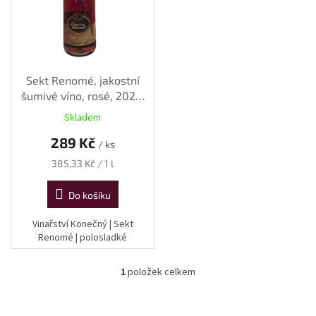
p
r
o
d
u
k
Sekt Renomé, jakostní
t
šumivé víno, rosé, 2022,
ů
polosladké, 0,75 l
Skladem
289 Kč
/ ks
Měrná
385,33 Kč / 1 l
cena:
Do košíku
Vinařství Konečný | Sekt
Renomé | polosladké
1
položek celkem
O
v
l