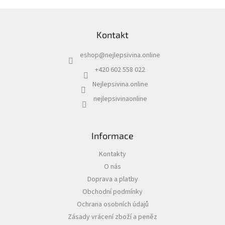
á
d
Z
a
á
c
Kontakt
p
í
a
p
eshop
@
nejlepsivina.online
t
r
í
v
+420 602 558 022
k
Nejlepsivina.online
y
v
nejlepsivinaonline
ý
p
i
s
Informace
u
Kontakty
O nás
Doprava a platby
Obchodní podmínky
Ochrana osobních údajů
Zásady vrácení zboží a peněz