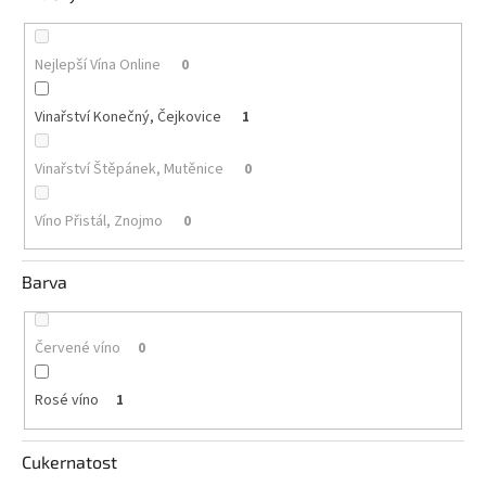
Akční
nabídka
Nejlepší Vína Online
0
Poslední
láhve
Vinařství Konečný, Čejkovice
1
skladem
Vinařství Štěpánek, Mutěnice
0
Cuvée
vína
Víno Přistál, Znojmo
0
Klarety
Vína
Barva
podle
jakosti
Červené víno
0
Víno
podle
obsahu
Rosé víno
1
cukru
Cukernatost
Dárkové
balení