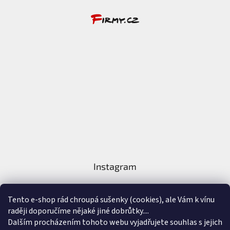
Instagram
Tento e-shop rád chroupá sušenky (cookies), ale Vám k vínu
raději doporučíme nějaké jiné dobrůtky....
Dalším procházením tohoto webu vyjadřujete souhlas s jejich