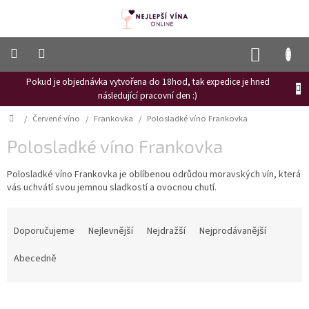
Přejít
na
obsah
NÁKUP
KOŠÍK
Pokud je objednávka vytvořena do 18hod, tak expedice je hned
Frizzante
následující pracovní den :)
Růžové
Domů
/
Červené víno
/
Frankovka
/
Polosladké víno Frankovka
víno
Polosladké víno Frankovka
Hroznový
mošt
Polosladké víno Frankovka je oblíbenou odrůdou moravských vín, která
vás uchvátí svou jemnou sladkostí a ovocnou chutí.
Naši
vinaři
Ř
Vinné
a
Doporučujeme
Nejlevnější
Nejdražší
Nejprodávanější
novinky
z
e
Abecedně
Bílé
víno
n
í
Červené
p
víno