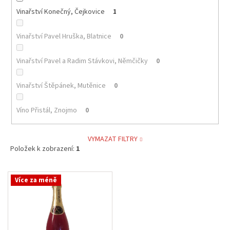
Vinařství Konečný, Čejkovice
1
Vinařství Pavel Hruška, Blatnice
0
Vinařství Pavel a Radim Stávkovi, Němčičky
0
Vinařství Štěpánek, Mutěnice
0
Víno Přistál, Znojmo
0
VYMAZAT FILTRY
Položek k zobrazení:
1
V
Více za méně
ý
p
i
s