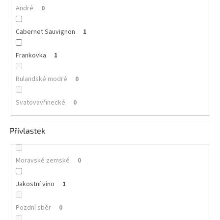
André
0
Cabernet Sauvignon
1
Frankovka
1
Rulandské modré
0
Svatovavřinecké
0
Přívlastek
Moravské zemské
0
Jakostní víno
1
Pozdní sběr
0