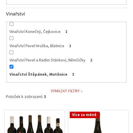
Vinařství
Vinařství Konečný, Čejkovice
1
Vinařství Pavel Hruška, Blatnice
1
Vinařství Pavel a Radim Stávkovi, Němčičky
2
Vinařství Štěpánek, Mutěnice
3
VYMAZAT FILTRY
Položek k zobrazení:
3
V
Více za méně
ý
p
i