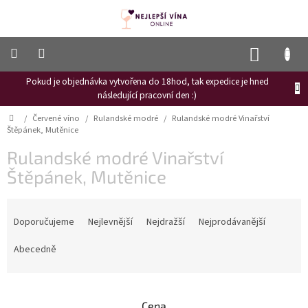
Přejít
na
obsah
NÁKUP
KOŠÍK
Pokud je objednávka vytvořena do 18hod, tak expedice je hned
Frizzante
následující pracovní den :)
Růžové
Domů
/
Červené víno
/
Rulandské modré
/
Rulandské modré Vinařství
víno
Štěpánek, Mutěnice
Hroznový
Rulandské modré Vinařství
mošt
Štěpánek, Mutěnice
Naši
vinaři
Ř
a
Doporučujeme
Nejlevnější
Nejdražší
Nejprodávanější
Vinné
novinky
z
e
Abecedně
Bílé
n
víno
í
p
Červené
Cena
víno