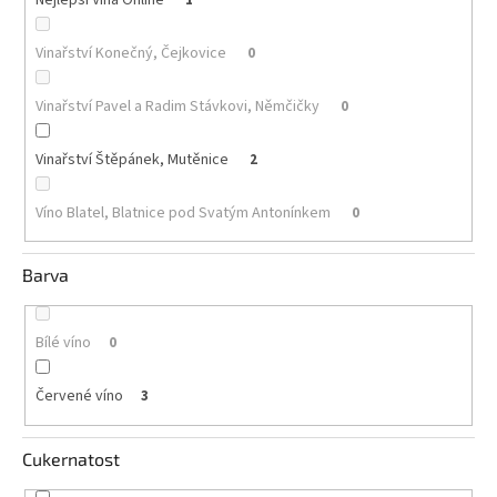
Akční
Vinařství Konečný, Čejkovice
0
nabídka
Poslední
Vinařství Pavel a Radim Stávkovi, Němčičky
0
láhve
skladem
Vinařství Štěpánek, Mutěnice
2
Cuvée
vína
Víno Blatel, Blatnice pod Svatým Antonínkem
0
Klarety
Barva
Vína
podle
jakosti
Bílé víno
0
Víno
podle
Červené víno
3
obsahu
cukru
Cukernatost
Dárkové
balení