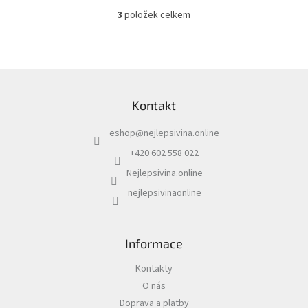
3
položek celkem
O
v
l
á
d
Z
a
á
c
Kontakt
p
í
a
p
eshop
@
nejlepsivina.online
t
r
í
v
+420 602 558 022
k
Nejlepsivina.online
y
v
nejlepsivinaonline
ý
p
i
s
Informace
u
Kontakty
O nás
Doprava a platby