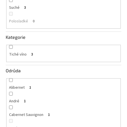
vína
Suché
3
Delikatesy
k
Polosladké
0
vínu
Kategorie
Vývrtky
BiB
-
Tiché víno
3
větší
objem
Odrůda
Ostatní
vína
Alibernet
1
Značky
André
1
Přihlášení
Cabernet Sauvignon
1