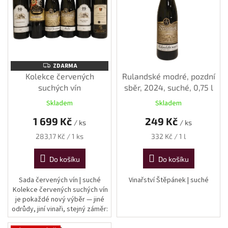
s
p
r
o
d
u
ZDARMA
ZDARMA
k
Kolekce červených
Rulandské modré, pozdní
t
suchých vín
sběr, 2024, suché, 0,75 l
ů
Skladem
Skladem
1 699 Kč
249 Kč
/ ks
/ ks
Měrná
Měrná
283,17 Kč / 1 ks
332 Kč / 1 l
cena:
cena:
Do košíku
Do košíku
Sada červených vín | suché
Vinařství Štěpánek | suché
Kolekce červených suchých vín
je pokaždé nový výběr — jiné
odrůdy, jiní vinaři, stejný záměr:
ukázat šíři moravských