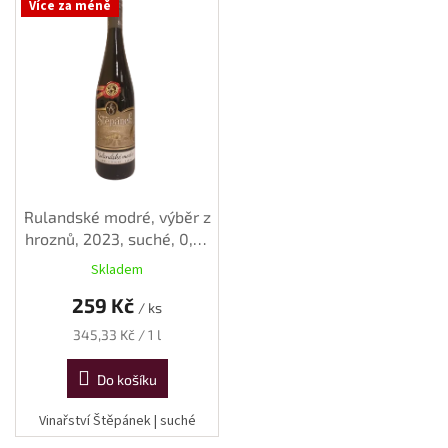
červených vín v kategorii...
Více za méně
Rulandské modré, výběr z
hroznů, 2023, suché, 0,75
l
Skladem
259 Kč
/ ks
Měrná
345,33 Kč / 1 l
cena:
Do košíku
Vinařství Štěpánek | suché