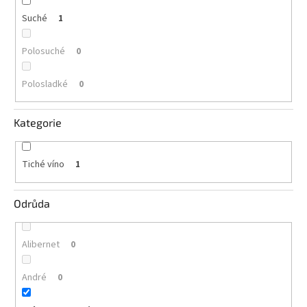
vína
Suché
1
Delikatesy
k
Polosuché
0
vínu
Polosladké
0
Vývrtky
BiB
Kategorie
-
větší
objem
Tiché víno
1
Ostatní
vína
Odrůda
Značky
Alibernet
0
Přihlášení
André
0