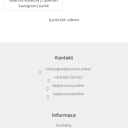
Vinařství Konečný | Cabernet
Sauvignon | suché
1
položek celkem
O
v
l
á
d
Z
a
á
c
Kontakt
p
í
a
p
eshop
@
nejlepsivina.online
t
r
í
v
+420 602 558 022
k
Nejlepsivina.online
y
v
nejlepsivinaonline
ý
p
i
s
Informace
u
Kontakty