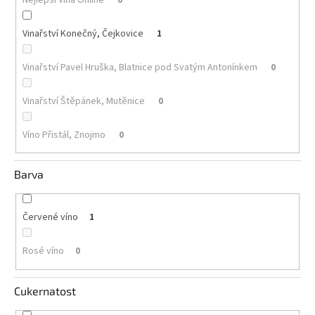
Akční
Vinařství Konečný, Čejkovice
1
nabídka
Poslední
Vinařství Pavel Hruška, Blatnice pod Svatým Antonínkem
0
láhve
skladem
Vinařství Štěpánek, Mutěnice
0
Cuvée
vína
Víno Přistál, Znojmo
0
Klarety
Barva
Vína
podle
jakosti
Červené víno
1
Víno
podle
Rosé víno
0
obsahu
cukru
Cukernatost
Dárkové
balení