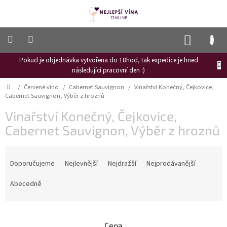
Přejít
na
obsah
NÁKUP
KOŠÍK
Pokud je objednávka vytvořena do 18hod, tak expedice je hned
Frizzante
následující pracovní den :)
Růžové
Domů
/
Červené víno
/
Cabernet Sauvignon
/
Vinařství Konečný, Čejkovice,
víno
Cabernet Sauvignon, Výběr z hroznů
Hroznový
Vinařství Konečný, Čejkovice,
mošt
Cabernet Sauvignon, Výběr z hroznů
Naši
vinaři
Ř
a
Doporučujeme
Nejlevnější
Nejdražší
Nejprodávanější
Vinné
novinky
z
e
Abecedně
Bílé
n
víno
í
p
Červené
Cena
víno