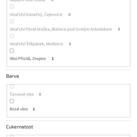
Akční
Vinařství Konečný, Čejkovice
0
nabídka
Poslední
Vinařství Pavel Hruška, Blatnice pod Svatým Antonínkem
0
láhve
skladem
Vinařství Štěpánek, Mutěnice
0
Cuvée
vína
Víno Přistál, Znojmo
1
Klarety
Barva
Vína
podle
jakosti
Červené víno
0
Víno
podle
Rosé víno
1
obsahu
cukru
Cukernatost
Dárkové
balení