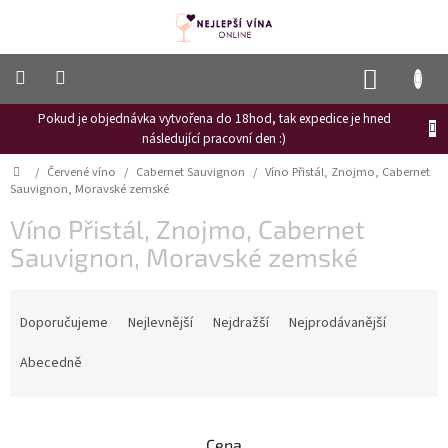
Přejít
na
obsah
NÁKUP
KOŠÍK
Pokud je objednávka vytvořena do 18hod, tak expedice je hned
Frizzante
následující pracovní den :)
Růžové
Domů
/
Červené víno
/
Cabernet Sauvignon
/
Víno Přistál, Znojmo, Cabernet
víno
Sauvignon, Moravské zemské
Hroznový
Víno Přistál, Znojmo, Cabernet
mošt
Sauvignon, Moravské zemské
Naši
vinaři
Ř
a
Doporučujeme
Nejlevnější
Nejdražší
Nejprodávanější
Vinné
novinky
z
e
Abecedně
Bílé
n
víno
í
p
Červené
Cena
víno