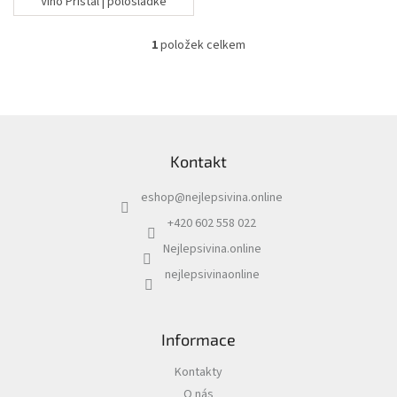
Víno Přistál | polosladké
1
položek celkem
O
v
l
á
d
Z
a
á
c
Kontakt
p
í
a
p
eshop
@
nejlepsivina.online
t
r
í
v
+420 602 558 022
k
Nejlepsivina.online
y
v
nejlepsivinaonline
ý
p
i
s
Informace
u
Kontakty
O nás