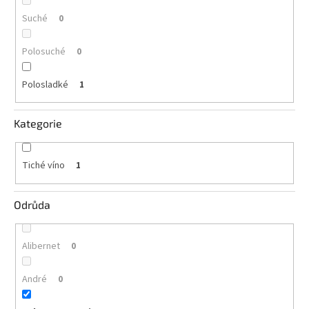
vína
Suché
0
Delikatesy
k
Polosuché
0
vínu
Polosladké
1
Vývrtky
BiB
Kategorie
-
větší
objem
Tiché víno
1
Ostatní
vína
Odrůda
Značky
Alibernet
0
Přihlášení
André
0