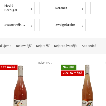
Modrý
Neronet
Portugal
Svatovavřinecké
Zweigeltrebe
učujeme
Nejlevnější
Nejdražší
Nejprodávanější
Abecedně
Kód:
3225
ce za méně
Novinka
Více za méně