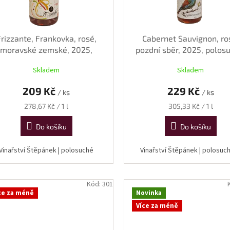
Frizzante, Frankovka, rosé,
Cabernet Sauvignon, ro
moravské zemské, 2025,
pozdní sběr, 2025, polos
polosuché, 0,75 l
0,75 l
Skladem
Skladem
209 Kč
229 Kč
/ ks
/ ks
Měrná
Měrná
278,67 Kč / 1 l
305,33 Kč / 1 l
cena:
cena:
Do košíku
Do košíku
Vinařství Štěpánek | polosuché
Vinařství Štěpánek | polos
Kód:
301
ce za méně
Novinka
Více za méně