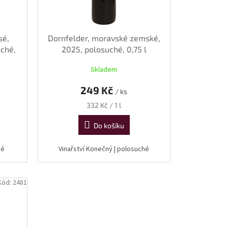
sé,
Dornfelder, moravské zemské,
uché,
2025, polosuché, 0,75 l
Skladem
249 Kč
/ ks
Měrná
332 Kč / 1 l
cena:
Do košíku
uché
Vinařství Konečný | polosuché
Kód:
2481