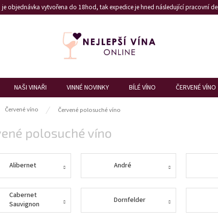
je objednávka vytvořena do 18hod, tak expedice je hned následující pracovní den
NAŠI VINAŘI
VINNÉ NOVINKY
BÍLÉ VÍNO
ČERVENÉ VÍNO
ů
Červené víno
Červené polosuché víno
vené polosuché víno
Alibernet
André
Cabernet
Dornfelder
Sauvignon