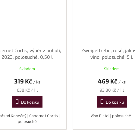
ernet Cortis, výběr z bobulí,
Zweigeltrebe, rosé, jako
2023, polosuché, 0,50 l
víno, polosuché, 5 L
Skladem
Skladem
319 Kč
469 Kč
/ ks
/ ks
Měrná
Měrná
638 Kč / 1 l
93,80 Kč / 1 l
cena:
cena:
Do košíku
Do košíku
ařství Konečný | Cabernet Cortis |
Víno Blatel | polosuché
polosuché