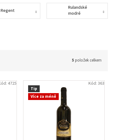
Rulandské
Regent
modré
5
položek celkem
Kód:
4725
Kód:
363
Tip
Více za méně