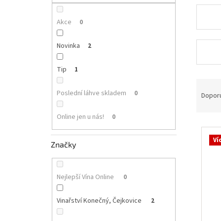
p
a
n
Akce
0
e
l
Novinka
2
Tip
1
Ř
Poslední láhve skladem
0
a
Dopor
z
e
Online jen u nás!
0
V
n
ý
í
Ví
Značky
p
p
i
r
s
o
Nejlepší Vína Online
0
p
d
r
u
Vinařství Konečný, Čejkovice
2
o
k
d
t