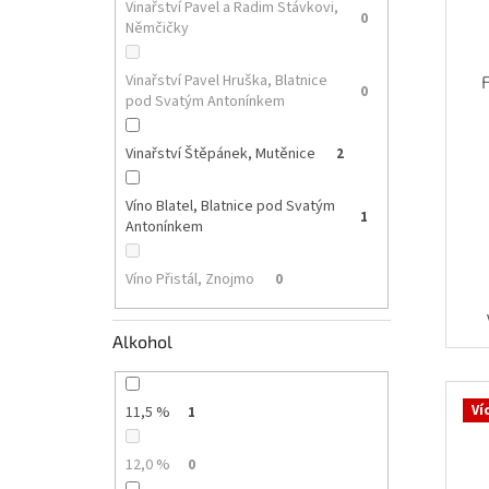
u
ů
Vinařství Pavel a Radim Stávkovi,
0
Němčičky
k
t
ů
Vinařství Pavel Hruška, Blatnice
0
pod Svatým Antonínkem
Vinařství Štěpánek, Mutěnice
2
Víno Blatel, Blatnice pod Svatým
1
Antonínkem
Víno Přistál, Znojmo
0
Alkohol
Ví
11,5 %
1
12,0 %
0