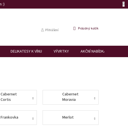
 :)
NÁKUPNÍ
Prázdný košík
Přihlášení
KOŠÍK
DELIKATESY K VÍNU
VÝVRTKY
AKČNÍ NABÍDKA
DÁRK
Cabernet
Cabernet
Cortis
Moravia
Frankovka
Merlot