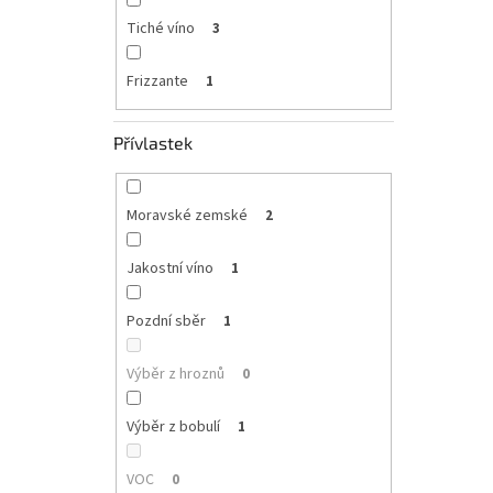
Tiché víno
3
Frizzante
1
Přívlastek
Moravské zemské
2
Jakostní víno
1
Pozdní sběr
1
Výběr z hroznů
0
Výběr z bobulí
1
VOC
0