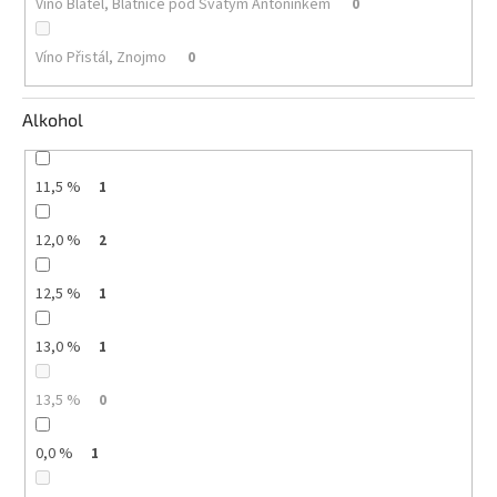
Víno Blatel, Blatnice pod Svatým Antonínkem
0
Víno Přistál, Znojmo
0
Alkohol
11,5 %
1
12,0 %
2
12,5 %
1
13,0 %
1
13,5 %
0
0,0 %
1