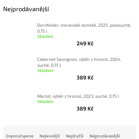
Nejprodávanější
Akční
nabídka
Dornfelder, moravské zemské, 2025, polosuché,
Poslední
0,75 l
láhve
Skladem
skladem
249 Kč
Cuvée
vína
Cabernet Sauvignon, výběr z hroznů, 2024,
suché, 0,75 l
Klarety
Skladem
389 Kč
Vína
podle
jakosti
Merlot, výběr z hroznů, 2023, suché, 0,75 l
Skladem
Víno
389 Kč
podle
obsahu
cukru
Ř
Dárkové
a
Doporučujeme
Nejlevnější
Nejdražší
Nejprodávanější
balení