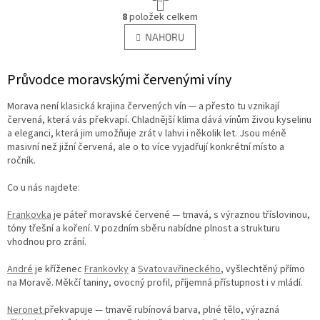
t
O
r
8
položek celkem
v
á
l
NAHORU
n
á
k
d
o
v
Průvodce moravskými červenými víny
a
á
c
n
í
Morava není klasická krajina červených vín — a přesto tu vznikají
í
p
červená, která vás p
řekvapí. Chladnější klima dává vínům živou kyselinu
r
a eleganci, která jim umožňuje zrát v lahvi i několik let. Jsou méně
v
masivní než jižní červená, ale o to více vyjadřují konkrétní místo a
k
ročník.
y
v
Co u nás najdete:
ý
p
Frankovka
je páteř moravské červené — tmavá, s výraznou tříslovinou,
i
tóny třešní a koření. V pozdním sběru nabídne plnost a strukturu
s
vhodnou pro zrání.
u
André
je kříženec
Frankovky
a
Svatovavřineckého
, vyšlechtěný přímo
na Moravě. Měkčí taniny, ovocný profil, příjemná přístupnost i v mládí.
Neronet
překvapuje — tmavě rubínová barva, plné tělo, výrazná