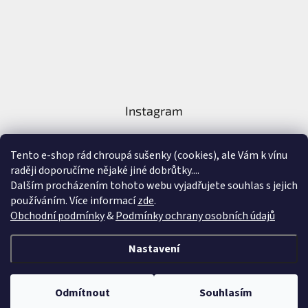
Instagram
Tento e-shop rád chroupá sušenky (cookies), ale Vám k vínu
raději doporučíme nějaké jiné dobrůtky....
Dalším procházením tohoto webu vyjadřujete souhlas s jejich
používáním. Více informací
zde
.
Sledovat na Instagramu
Obchodní podmínky
&
Podmínky ochrany osobních údajů
Vytvořil Shoptet
&
Nastavení
Copyright 2026
Nejlepší Vína Online
. Všechna práva vyhrazena.
Upravit
Odmítnout
Souhlasím
nastavení cookies