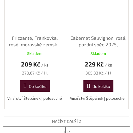
Frizzante, Frankovka,
Cabernet Sauvignon, rosé,
rosé, moravské zemské,
pozdní sběr, 2025,
2025, polosuché, 0,75 l
polosuché, 0,75 l
Skladem
Skladem
209 Kč
229 Kč
/ ks
/ ks
Měrná
Měrná
278,67 Kč / 1 l
305,33 Kč / 1 l
cena:
cena:
Do košíku
Do košíku
Vinařství Štěpánek | polosuché
Vinařství Štěpánek | polosuché
NAČÍST DALŠÍ 2
S
1
2