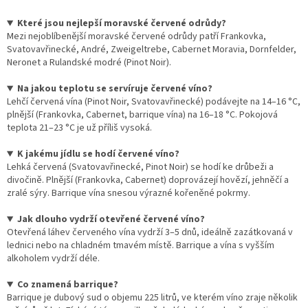
Které jsou nejlepší moravské červené odrůdy?
Mezi nejoblíbenější moravské červené odrůdy patří Frankovka,
Svatovavřinecké, André, Zweigeltrebe, Cabernet Moravia, Dornfelder,
Neronet a Rulandské modré (Pinot Noir).
Na jakou teplotu se servíruje červené víno?
Lehčí červená vína (Pinot Noir, Svatovavřinecké) podávejte na 14–16 °C,
plnější (Frankovka, Cabernet, barrique vína) na 16–18 °C. Pokojová
teplota 21–23 °C je už příliš vysoká.
K jakému jídlu se hodí červené víno?
Lehká červená (Svatovavřinecké, Pinot Noir) se hodí ke drůbeži a
divočině. Plnější (Frankovka, Cabernet) doprovázejí hovězí, jehněčí a
zralé sýry. Barrique vína snesou výrazné kořeněné pokrmy.
Jak dlouho vydrží otevřené červené víno?
Otevřená láhev červeného vína vydrží 3–5 dnů, ideálně zazátkovaná v
lednici nebo na chladném tmavém místě. Barrique a vína s vyšším
alkoholem vydrží déle.
Co znamená barrique?
Barrique je dubový sud o objemu 225 litrů, ve kterém víno zraje několik