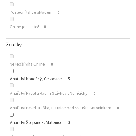
Poslední láhve skladem
0
Online jen u nás!
0
Značky
Nejlepší Vína Online
0
Vinařství Konečný, Čejkovice
5
Vinařství Pavel a Radim Stávkovi, Němčičky
0
Vinařství Pavel Hruška, Blatnice pod Svatým Antonínkem
0
Vinařství Štěpánek, Mutěnice
3