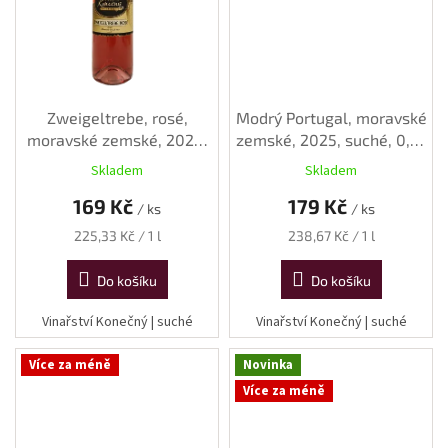
Zweigeltrebe, rosé,
Modrý Portugal, moravské
moravské zemské, 2025,
zemské, 2025, suché, 0,75
suché, 0,75 l
l
Skladem
Skladem
169 Kč
179 Kč
/ ks
/ ks
Měrná
Měrná
225,33 Kč / 1 l
238,67 Kč / 1 l
cena:
cena:
Do košíku
Do košíku
Vinařství Konečný | suché
Vinařství Konečný | suché
Více za méně
Novinka
Více za méně