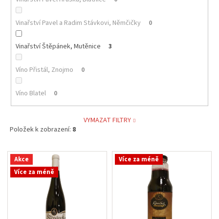
Vinařství Pavel a Radim Stávkovi, Němčičky
0
Vinařství Štěpánek, Mutěnice
3
Víno Přistál, Znojmo
0
Víno Blatel
0
VYMAZAT FILTRY
Položek k zobrazení:
8
V
Akce
Více za méně
ý
Více za méně
p
i
s
p
r