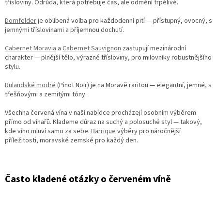
třísloviny. Odrůda, která potřebuje čas, ale odmění trpělivé.
Dornfelder
je oblíbená volba pro každodenní pití — přístupný, ovocný, s
jemnými tříslovinami a příjemnou dochutí.
Cabernet Moravia
a
Cabernet Sauvignon
zastupují mezinárodní
charakter — plnější tělo, výrazné třísloviny, pro milovníky robustnějšího
stylu.
Rulandské modré
(Pinot Noir) je na Moravě raritou — elegantní, jemné, s
třešňovými a zemitými tóny.
Všechna červená vína v naší nabídce procházejí osobním výběrem
přímo od vinařů. Klademe důraz na suchý a polosuché styl — takový,
kde víno mluví samo za sebe.
Barrique
výběry pro náročnější
příležitosti, moravské zemské pro každý den.
Často kladené otázky o červeném víně