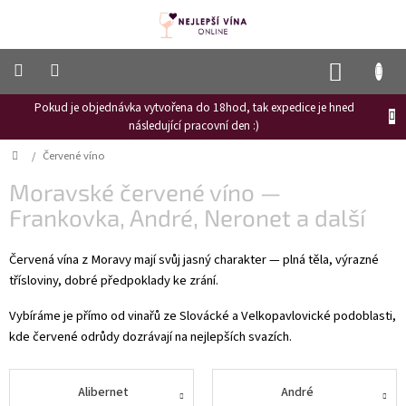
Přejít
na
obsah
NÁKUP
KOŠÍK
Pokud je objednávka vytvořena do 18hod, tak expedice je hned
Frizzante
následující pracovní den :)
Růžové
Domů
/
Červené víno
víno
Moravské červené víno —
Hroznový
mošt
Frankovka, André, Neronet a další
Naši
Červená vína z Moravy mají svůj jasný charakter — plná těla, výrazné
vinaři
třísloviny, dobré předpoklady ke zrání.
Vinné
novinky
Vybíráme je přímo od vinařů ze Slovácké a Velkopavlovické podoblasti,
kde červené odrůdy dozrávají na nejlepších svazích.
Bílé
víno
Alibernet
André
Červené
víno