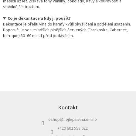
měsíců až let. Získává tóny vanilky, čokolády, kávy a kouřovosti a
stabilnější strukturu.
Co je dekantace a kdy ji použít?
Dekantace je přelití vína do karafy kvůli okysličení a oddělení usazenin.
Doporučuje se u mladších plnějších červených (Frankovka, Cabernet,
barrique) 30–60 minut před podáváním.
Z
á
Kontakt
p
a
eshop
@
nejlepsivina.online
t
í
+420 602 558 022