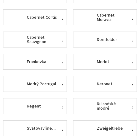
Delikatesy
Cabernet
k
Cabernet Cortis
Moravia
vínu
Vývrtky
Cabernet
Dornfelder
Sauvignon
Akční
nabídka
Frankovka
Merlot
Dárkové
poukazy
Získat
Modrý Portugal
Neronet
slevu
Blog
Rulandské
Regent
modré
Mladé
a
Svatomartinské
víno
Svatovavřinecké
Zweigeltrebe
Prodej
vína