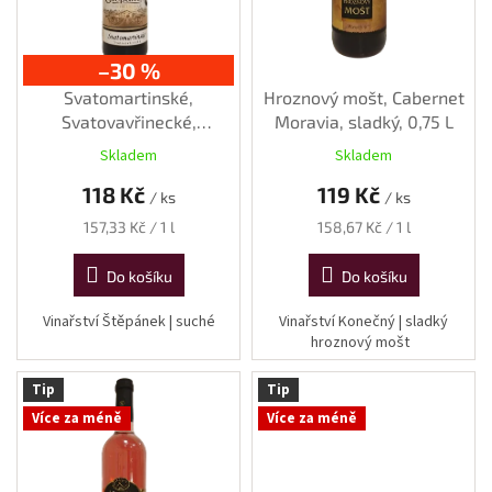
o
d
u
–30 %
k
Svatomartinské,
Hroznový mošt, Cabernet
t
Svatovavřinecké,
Moravia, sladký, 0,75 L
ů
moravské zemské, 2025,
Skladem
Skladem
suché, 0,75 l
118 Kč
119 Kč
/ ks
/ ks
Měrná
Měrná
157,33 Kč / 1 l
158,67 Kč / 1 l
cena:
cena:
Do košíku
Do košíku
Vinařství Štěpánek | suché
Vinařství Konečný | sladký
hroznový mošt
Tip
Tip
Více za méně
Více za méně