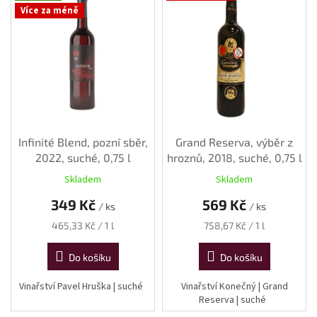
Více za méně
p
i
s
p
r
o
d
u
k
Infinité Blend, pozní sběr,
Grand Reserva, výběr z
t
2022, suché, 0,75 l
hroznů, 2018, suché, 0,75 l
ů
Skladem
Skladem
349 Kč
569 Kč
/ ks
/ ks
Měrná
Měrná
465,33 Kč / 1 l
758,67 Kč / 1 l
cena:
cena:
Do košíku
Do košíku
Vinařství Pavel Hruška | suché
Vinařství Konečný | Grand
Reserva | suché