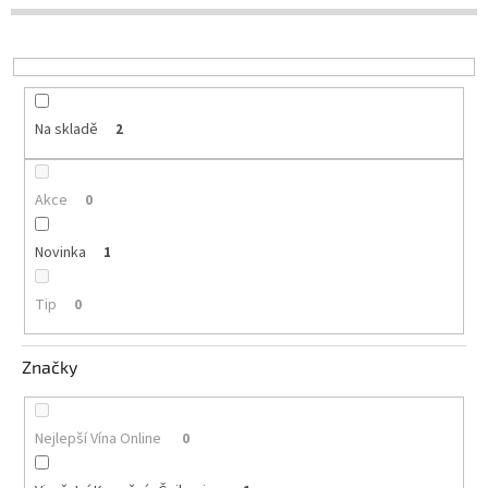
d
u
Delikatesy
k
k
t
vínu
ů
Vývrtky
Na skladě
2
Akční
nabídka
Akce
0
Dárkové
poukazy
Novinka
1
Získat
slevu
Tip
0
Blog
Značky
Mladé
a
Svatomartinské
víno
Nejlepší Vína Online
0
Prodej
vína