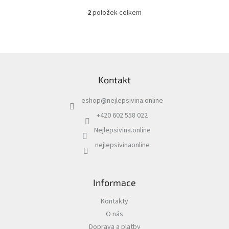
2
položek celkem
O
v
l
á
d
Z
a
á
c
Kontakt
p
í
a
p
eshop
@
nejlepsivina.online
t
r
í
v
+420 602 558 022
k
Nejlepsivina.online
y
v
nejlepsivinaonline
ý
p
i
s
Informace
u
Kontakty
O nás
Doprava a platby