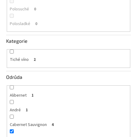
vína
Polosuché
0
Delikatesy
k
Polosladké
0
vínu
Kategorie
Vývrtky
BiB
-
Tiché víno
2
větší
objem
Odrůda
Ostatní
vína
Alibernet
1
Značky
André
1
Přihlášení
Cabernet Sauvignon
4