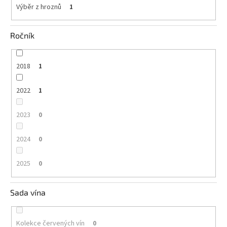
Výběr z hroznů
1
Ročník
2018
1
2022
1
2023
0
2024
0
2025
0
Sada vína
Kolekce červených vín
0