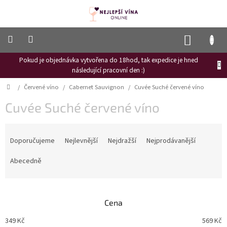
Přejít
na
obsah
NÁKUP
KOŠÍK
Pokud je objednávka vytvořena do 18hod, tak expedice je hned
Frizzante
následující pracovní den :)
Růžové
Domů
/
Červené víno
/
Cabernet Sauvignon
/
Cuvée Suché červené víno
víno
Cuvée Suché červené víno
Hroznový
mošt
Ř
Naši
a
Doporučujeme
Nejlevnější
Nejdražší
Nejprodávanější
vinaři
z
e
Abecedně
Vinné
n
novinky
í
Bílé
p
víno
Cena
r
o
Červené
349
Kč
569
Kč
víno