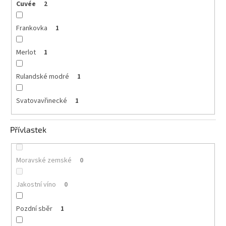
Cuvée
2
Frankovka
1
Merlot
1
Rulandské modré
1
Svatovavřinecké
1
Přívlastek
Moravské zemské
0
Jakostní víno
0
Pozdní sběr
1