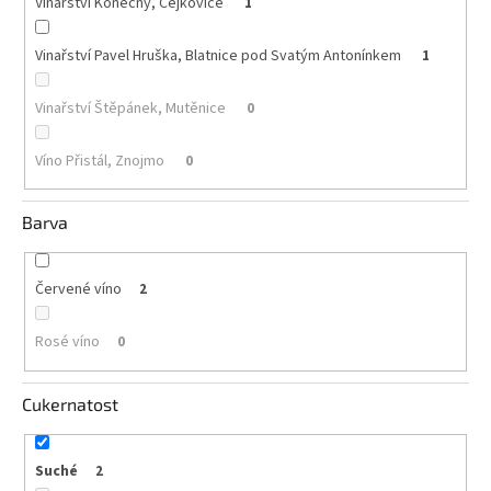
Vinařství Konečný, Čejkovice
1
Akční
Vinařství Pavel Hruška, Blatnice pod Svatým Antonínkem
1
nabídka
Poslední
Vinařství Štěpánek, Mutěnice
0
láhve
skladem
Víno Přistál, Znojmo
0
Cuvée
vína
Barva
Klarety
Vína
Červené víno
2
podle
jakosti
Rosé víno
0
Víno
podle
obsahu
Cukernatost
cukru
Suché
2
Dárkové
balení