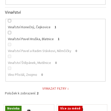
Vinařství
Vinařství Konečný, Čejkovice
1
Vinařství Pavel Hruška, Blatnice
1
Vinařství Pavel a Radim Stávkovi, Němčičky
0
Vinařství Štěpánek, Mutěnice
0
Víno Přistál, Znojmo
0
VYMAZAT FILTRY
Položek k zobrazení:
2
V
Novinka
Více za méně
ý