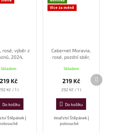
a méně
Novinka
Více za méně
, rosé, výběr z
Cabernet Moravia,
oznů, 2024,
rosé, pozdní sběr,
suché, 0,75l
2025, polosuché, 0,75
Skladem
Skladem
l
Další
219 Kč
219 Kč
produkt
Měrná
Měrná
292 Kč / 1 l
292 Kč / 1 l
cena:
cena:
Do košíku
Do košíku
ství Štěpánek |
Vinařství Štěpánek |
polosuché
polosuché