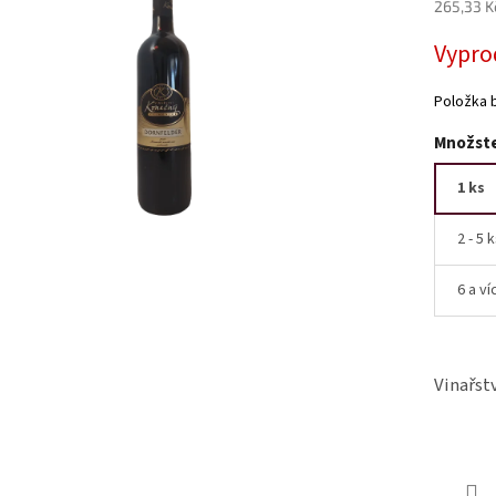
Měrná
265,33 Kč
cena:
Vypro
Položka 
Množste
1 ks
2 - 5 
6 a ví
Vinařst