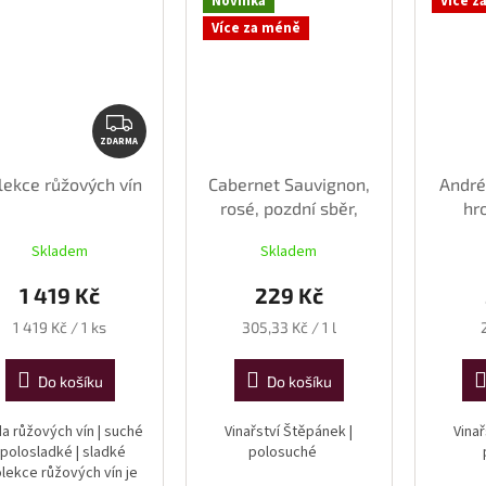
Novinka
Více z
Více za méně
ZDARMA
ZDARMA
lekce růžových vín
Cabernet Sauvignon,
André
rosé, pozdní sběr,
hr
2025, polosuché, 0,75
polo
Skladem
Skladem
l
1 419 Kč
229 Kč
Měrná
Měrná
1 419 Kč / 1 ks
305,33 Kč / 1 l
cena:
cena:
Do košíku
Do košíku
a růžových vín | suché
Vinařství Štěpánek |
Vinař
| polosladké | sladké
polosuché
lekce růžových vín je