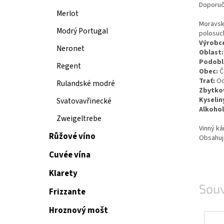
Doporuč
Merlot
Moravsk
Modrý Portugal
polosuc
Výrobc
Neronet
Oblast:
Podobl
Regent
Obec:
Č
Trať:
Od
Rulandské modré
Zbytkov
Kyselin
Svatovavřinecké
Alkohol
Zweigeltrebe
Vinný ká
Růžové víno
Obsahuje
Cuvée vína
Klarety
Souv
Frizzante
Hroznový mošt