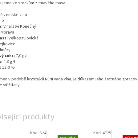
ujeme ke steakům z tmavého masa
é zemské víno
hé
e:
Vinařství Konečný
Morava
ast:
velkopavlovická
ejkovice
měry
ý cukr:
7,0 g/l
y:
4,3 g/l
:
13,0 %
men v podobě krystalků NENÍ vada vína, je důkazem jeho šetrného zpracován
 siřičitany.
isející produkty
Kód:
S24
Kód:
4725