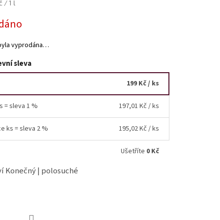
z
 / 1 l
5
hvězdiček.
dáno
byla vyprodána…
vní sleva
199 Kč
/ ks
ks = sleva 1 %
197,01 Kč
/ ks
ce ks = sleva 2 %
195,02 Kč
/ ks
Ušetříte
0 Kč
ví Konečný | polosuché