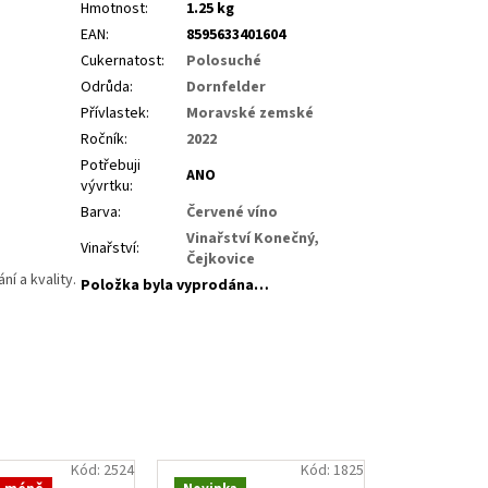
Hmotnost
:
1.25 kg
EAN
:
8595633401604
Cukernatost
:
Polosuché
Odrůda
:
Dornfelder
Přívlastek
:
Moravské zemské
Ročník
:
2022
Potřebuji
ANO
vývrtku
:
Barva
:
Červené víno
Vinařství Konečný,
Vinařství
:
Čejkovice
í a kvality.
Položka byla vyprodána…
Kód:
2524
Kód:
1825