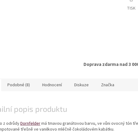
TISK
Doprava zdarma nad 3 00
Podobné (8)
Hodnocení
Diskuze
Značka
ilní popis produktu
no z odrůdy
Dornfelder
má tmavou granátovou barvu, ve vůni ovocný tón tře
mpotované třešně ve vanilkovo mléčně čokoládovém kabátku.