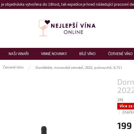
je objednávka vytvořena do 18hod, tak expedice je hned následující pracovní den
NAŠI VINAŘI
VINNÉ NOVINKY
BÍLÉ VÍNO
ČERVENÉ VÍNO
ů
Červené víno
Dornfelder, moravské zemské, 2022, polosuché, 0,75 l
Dorn
2022
291
Více za
Značk
199