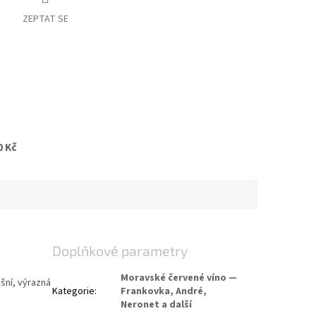
ZEPTAT SE
0 Kč
Doplňkové parametry
Moravské červené víno —
šní, výrazná
Kategorie
:
Frankovka, André,
Neronet a další