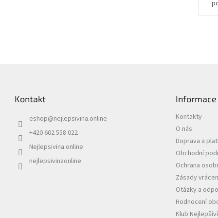
p
j
r
zůs
Z
á
p
Kontakt
Informace
a
t
Kontakty
eshop
@
nejlepsivina.online
í
O nás
+420 602 558 022
Doprava a pla
Nejlepsivina.online
Obchodní pod
nejlepsivinaonline
Ochrana osobn
Zásady vrácen
Otázky a odpo
Hodnocení ob
Klub Nejlepšív