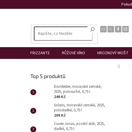
Přejít
Pokud 
na
obsah
FRIZZANTE
RŮŽOVÉ VÍNO
HROZNOVÝ MOŠT
Dom
P
Top 5 produktů
o
s
Dornfelder, moravské zemské,
2025, polosuché, 0,75 l
t
249 Kč
r
Solaris, moravské zemské, 2025,
a
polosladké, 0,75 l
n
209 Kč
n
Cuvée Jonas, pozdní sběr, 2025,
í
sladké, 0,75 l