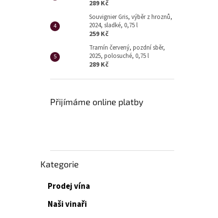
p
289 Kč
a
Souvignier Gris, výběr z hroznů,
n
2024, sladké, 0,75 l
e
259 Kč
l
Tramín červený, pozdní sběr,
2025, polosuché, 0,75 l
289 Kč
Přijímáme online platby
Přeskočit
Kategorie
kategorie
Prodej vína
Naši vinaři