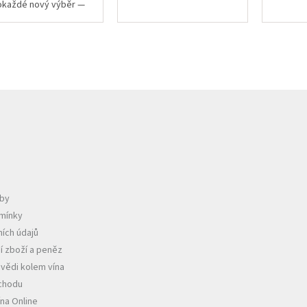
okaždé nový výběr —
iné odrůdy, jiní vinaři,
ůzné cukernatosti. Co
tává stejné, je barva:...
tby
mínky
ích údajů
í zboží a peněz
vědi kolem vína
chodu
ína Online