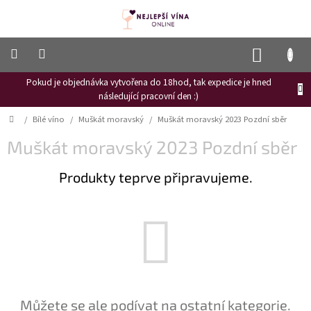
Přejít
na
obsah
NÁKUP
KOŠÍK
Pokud je objednávka vytvořena do 18hod, tak expedice je hned
Frizzante
následující pracovní den :)
Růžové
Domů
/
Bílé víno
/
Muškát moravský
/
Muškát moravský 2023 Pozdní sběr
víno
Muškát moravský 2023 Pozdní sběr
Hroznový
mošt
Produkty teprve připravujeme.
Naši
vinaři
Vinné
novinky
Bílé
víno
Červené
Můžete se ale podívat na ostatní kategorie.
víno