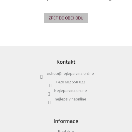
Delikatesy
k
ZPĚT DO OBCHODU
vínu
Vývrtky
Akční
nabídka
Z
á
Dárkové
Kontakt
p
poukazy
a
eshop
@
nejlepsivina.online
t
Získat
slevu
í
+420 602 558 022
Nejlepsivina.online
Blog
nejlepsivinaonline
Mladé
a
Svatomartinské
víno
Informace
Prodej
vína
Kontakty