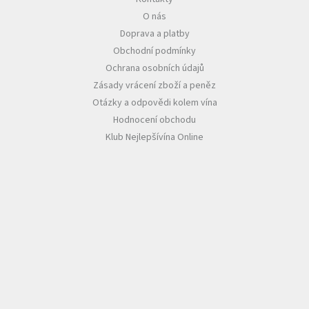
O nás
Akční
Doprava a platby
nabídka
Obchodní podmínky
Poslední
Ochrana osobních údajů
láhve
skladem
Zásady vrácení zboží a peněz
Otázky a odpovědi kolem vína
Cuvée
Hodnocení obchodu
vína
Klub Nejlepšívína Online
Klarety
Vína
podle
jakosti
Víno
podle
obsahu
cukru
Dárkové
balení