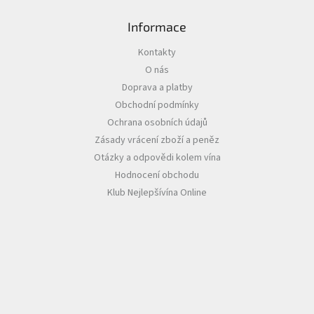
Informace
Akční
nabídka
Kontakty
Poslední
O nás
láhve
skladem
Doprava a platby
Obchodní podmínky
Cuvée
vína
Ochrana osobních údajů
Zásady vrácení zboží a peněz
Klarety
Otázky a odpovědi kolem vína
Hodnocení obchodu
Vína
podle
Klub Nejlepšívína Online
jakosti
Víno
podle
obsahu
cukru
Dárkové
balení