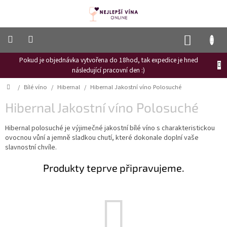
Přejít
na
obsah
NÁKUP
KOŠÍK
Pokud je objednávka vytvořena do 18hod, tak expedice je hned
Frizzante
následující pracovní den :)
Růžové
Domů
/
Bílé víno
/
Hibernal
/
Hibernal Jakostní víno Polosuché
víno
Hibernal Jakostní víno Polosuché
Hroznový
mošt
Hibernal polosuché je výjimečné jakostní bílé víno s charakteristickou
ovocnou vůní a jemně sladkou chutí, které dokonale doplní vaše
Naši
vinaři
slavnostní chvíle.
Vinné
Produkty teprve připravujeme.
novinky
Bílé
víno
Červené
víno