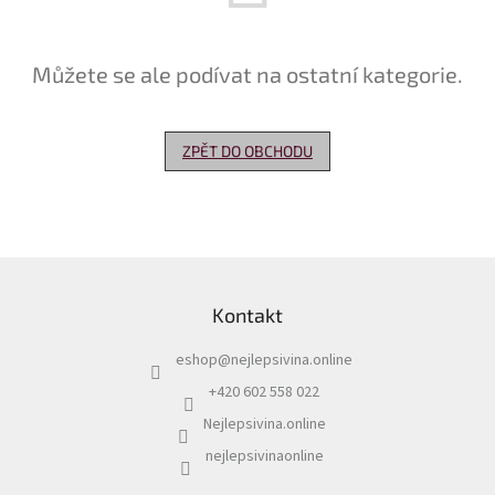
Delikatesy
k
Můžete se ale podívat na ostatní kategorie.
vínu
Vývrtky
ZPĚT DO OBCHODU
Akční
nabídka
Dárkové
poukazy
Z
Získat
á
slevu
Kontakt
p
a
Blog
eshop
@
nejlepsivina.online
t
Mladé
í
+420 602 558 022
a
Svatomartinské
Nejlepsivina.online
víno
nejlepsivinaonline
Prodej
vína