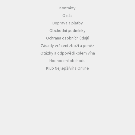
Kontakty
Akční
O nás
nabídka
Doprava a platby
Poslední
Obchodní podmínky
láhve
skladem
Ochrana osobních údajů
Zásady vrácení zboží a peněz
Cuvée
vína
Otázky a odpovědi kolem vína
Hodnocení obchodu
Klarety
Klub Nejlepšívína Online
Vína
podle
jakosti
Víno
podle
obsahu
cukru
Dárkové
balení