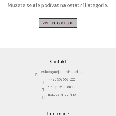
Můžete se ale podívat na ostatní kategorie.
Delikatesy
k
vínu
ZPĚT DO OBCHODU
Vývrtky
Akční
nabídka
Z
Dárkové
á
poukazy
Kontakt
p
Získat
a
slevu
eshop
@
nejlepsivina.online
t
í
+420 602 558 022
Blog
Nejlepsivina.online
Mladé
a
nejlepsivinaonline
Svatomartinské
víno
Prodej
Informace
vína