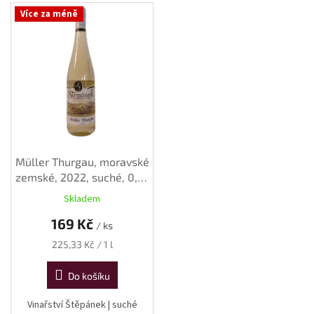
V
Více za méně
ý
p
i
s
p
r
o
d
u
k
Müller Thurgau, moravské
t
zemské, 2022, suché, 0,75
ů
l
Skladem
169 Kč
/ ks
Měrná
225,33 Kč / 1 l
cena:
Do košíku
Vinařství Štěpánek | suché