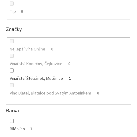
Tip
Akční
0
nabídka
Poslední
Značky
láhve
skladem
Cuvée
Nejlepší Vína Online
0
vína
Vinařství Konečný, Čejkovice
0
Klarety
Vína
Vinařství Štěpánek, Mutěnice
1
podle
jakosti
Víno Blatel, Blatnice pod Svatým Antonínkem
0
Víno
podle
Barva
obsahu
cukru
Bílé víno
1
Dárkové
balení