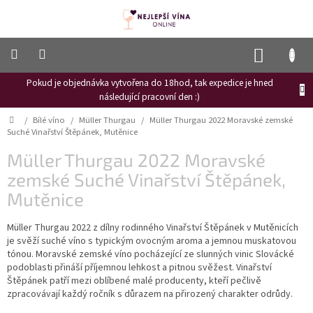
Přejít
na
obsah
NÁKUP
KOŠÍK
Pokud je objednávka vytvořena do 18hod, tak expedice je hned
Frizzante
následující pracovní den :)
Růžové
Domů
/
Bílé víno
/
Müller Thurgau
/
Müller Thurgau 2022 Moravské zemské
víno
Suché Vinařství Štěpánek, Mutěnice
Hroznový
Müller Thurgau 2022 Moravské
mošt
zemské Suché Vinařství Štěpánek,
Naši
Mutěnice
vinaři
Müller Thurgau 2022 z dílny rodinného Vinařství Štěpánek v Mutěnicích
Vinné
novinky
je svěží suché víno s typickým ovocným aroma a jemnou muskatovou
tónou. Moravské zemské víno pocházející ze slunných vinic Slovácké
Bílé
podoblasti přináší příjemnou lehkost a pitnou svěžest. Vinařství
víno
Štěpánek patří mezi oblíbené malé producenty, kteří pečlivě
zpracovávají každý ročník s důrazem na přirozený charakter odrůdy.
Červené
víno