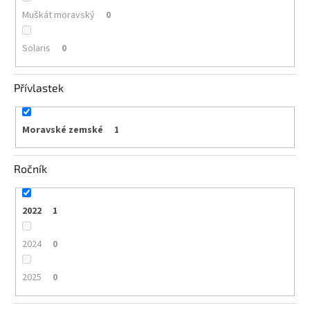
Muškát moravský
0
Solaris
0
Přívlastek
Moravské zemské
1
Ročník
2022
1
2024
0
2025
0