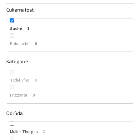
vína
Cukernatost
Delikatesy
k
vínu
Suché
1
Vývrtky
Polosuché
0
BiB
-
Kategorie
větší
objem
Tiché víno
0
Ostatní
vína
Frizzante
0
Značky
Odrůda
Přihlášení
Müller Thurgau
1