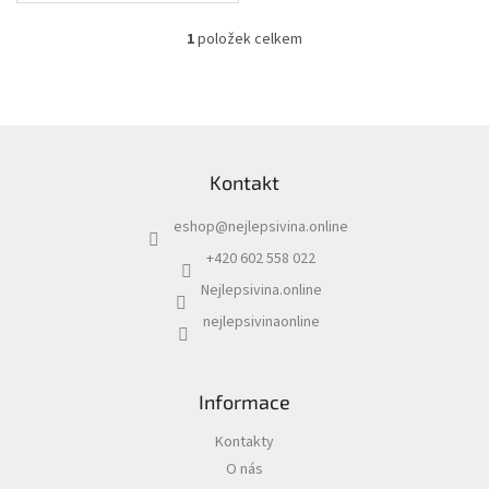
1
položek celkem
O
v
l
á
d
Z
a
á
c
Kontakt
p
í
a
p
eshop
@
nejlepsivina.online
t
r
í
v
+420 602 558 022
k
Nejlepsivina.online
y
v
nejlepsivinaonline
ý
p
i
s
Informace
u
Kontakty
O nás