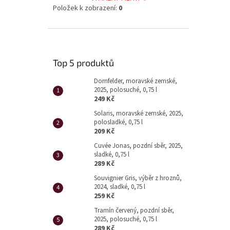
Položek k zobrazení:
0
Top 5 produktů
Dornfelder, moravské zemské,
2025, polosuché, 0,75 l
249 Kč
Solaris, moravské zemské, 2025,
polosladké, 0,75 l
209 Kč
Cuvée Jonas, pozdní sběr, 2025,
sladké, 0,75 l
289 Kč
Souvignier Gris, výběr z hroznů,
2024, sladké, 0,75 l
259 Kč
Tramín červený, pozdní sběr,
2025, polosuché, 0,75 l
289 Kč