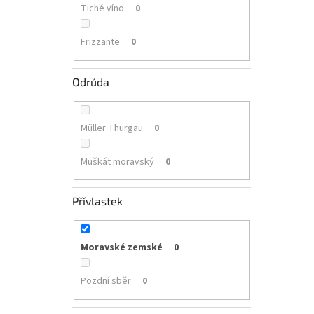
Tiché víno
0
Frizzante
0
Odrůda
Müller Thurgau
0
Muškát moravský
0
Přívlastek
Moravské zemské
0
Pozdní sběr
0