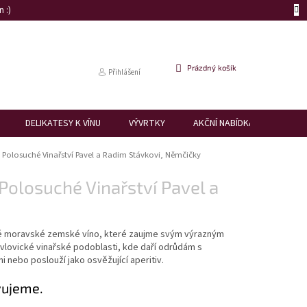
 :)
NÁKUPNÍ
Prázdný košík
Přihlášení
KOŠÍK
DELIKATESY K VÍNU
VÝVRTKY
AKČNÍ NABÍDKA
DÁRK
Polosuché Vinařství Pavel a Radim Stávkovi, Němčičky
losuché Vinařství Pavel a
ché moravské zemské víno, které zaujme svým výrazným
vlovické vinařské podoblasti, kde daří odrůdám s
 nebo poslouží jako osvěžující aperitiv.
vujeme.