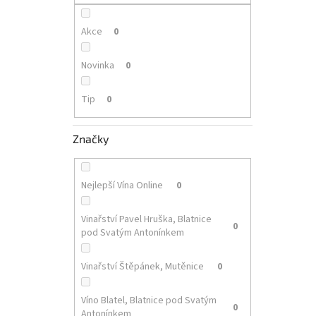
p
a
n
Akce
0
e
l
Novinka
0
Tip
0
Značky
Nejlepší Vína Online
0
Vinařství Pavel Hruška, Blatnice
0
pod Svatým Antonínkem
Vinařství Štěpánek, Mutěnice
0
Víno Blatel, Blatnice pod Svatým
0
Antonínkem