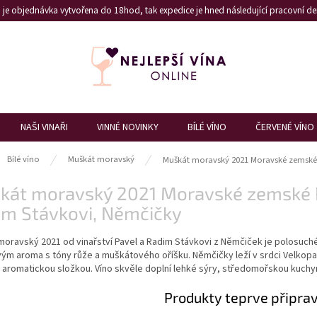
je objednávka vytvořena do 18hod, tak expedice je hned následující pracovní den
NAŠI VINAŘI
VINNÉ NOVINKY
BÍLÉ VÍNO
ČERVENÉ VÍNO
ů
Bílé víno
Muškát moravský
Muškát moravský 2021 Moravské zemské 
kát moravský 2021 Moravské zemské Po
im Stávkovi, Němčičky
moravský 2021 od vinařství Pavel a Radim Stávkovi z Němčiček je polosu
ým aroma s tóny růže a muškátového oříšku. Němčičky leží v srdci Velkopa
aromatickou složkou. Víno skvěle doplní lehké sýry, středomořskou kuchyni
Produkty teprve připra