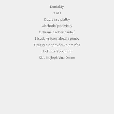
Kontakty
Akční
O nás
nabídka
Doprava a platby
Poslední
Obchodní podmínky
láhve
skladem
Ochrana osobních údajů
Zásady vrácení zboží a peněz
Cuvée
vína
Otázky a odpovědi kolem vína
Hodnocení obchodu
Klarety
Klub Nejlepšívína Online
Vína
podle
jakosti
Víno
podle
obsahu
cukru
Dárkové
balení