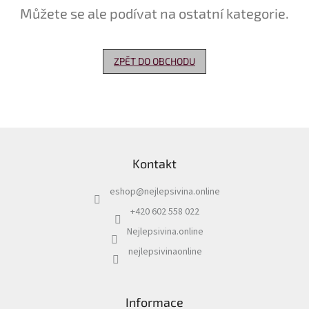
Můžete se ale podívat na ostatní kategorie.
Delikatesy
k
vínu
ZPĚT DO OBCHODU
Vývrtky
Akční
nabídka
Z
Dárkové
á
poukazy
Kontakt
p
Získat
a
slevu
eshop
@
nejlepsivina.online
t
í
+420 602 558 022
Blog
Nejlepsivina.online
Mladé
a
nejlepsivinaonline
Svatomartinské
víno
Prodej
Informace
vína