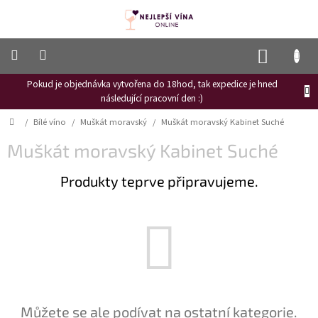
Přejít
na
obsah
NÁKUP
KOŠÍK
Pokud je objednávka vytvořena do 18hod, tak expedice je hned
Frizzante
následující pracovní den :)
Růžové
Domů
/
Bílé víno
/
Muškát moravský
/
Muškát moravský Kabinet Suché
víno
Muškát moravský Kabinet Suché
Hroznový
mošt
Produkty teprve připravujeme.
Naši
vinaři
Vinné
novinky
Bílé
víno
Červené
Můžete se ale podívat na ostatní kategorie.
víno