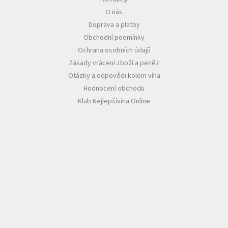
O nás
Akční
Doprava a platby
nabídka
Obchodní podmínky
Poslední
Ochrana osobních údajů
láhve
skladem
Zásady vrácení zboží a peněz
Otázky a odpovědi kolem vína
Cuvée
Hodnocení obchodu
vína
Klub Nejlepšívína Online
Klarety
Vína
podle
jakosti
Víno
podle
obsahu
cukru
Dárkové
balení