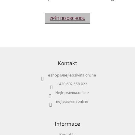
Delikatesy
k
ZPĚT DO OBCHODU
vínu
Vývrtky
Akční
nabídka
Z
á
Dárkové
Kontakt
p
poukazy
a
eshop
@
nejlepsivina.online
t
Získat
slevu
í
+420 602 558 022
Nejlepsivina.online
Blog
nejlepsivinaonline
Mladé
a
Svatomartinské
víno
Informace
Prodej
vína
Kontakty