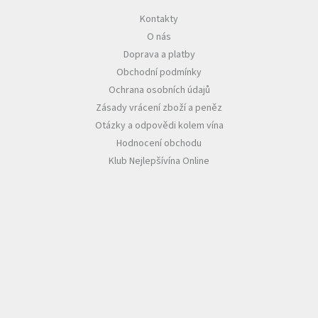
Kontakty
Akční
O nás
nabídka
Doprava a platby
Poslední
Obchodní podmínky
láhve
skladem
Ochrana osobních údajů
Zásady vrácení zboží a peněz
Cuvée
vína
Otázky a odpovědi kolem vína
Hodnocení obchodu
Klarety
Klub Nejlepšívína Online
Vína
podle
jakosti
Víno
podle
obsahu
cukru
Dárkové
balení