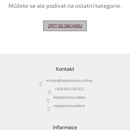
Můžete se ale podívat na ostatní kategorie.
Delikatesy
k
vínu
ZPĚT DO OBCHODU
Vývrtky
Akční
nabídka
Z
Dárkové
á
poukazy
Kontakt
p
Získat
a
slevu
eshop
@
nejlepsivina.online
t
í
+420 602 558 022
Blog
Nejlepsivina.online
Mladé
a
nejlepsivinaonline
Svatomartinské
víno
Prodej
Informace
vína