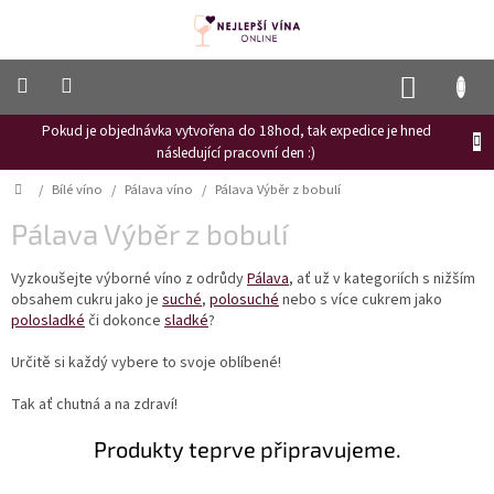
Přejít
na
obsah
NÁKUP
KOŠÍK
Pokud je objednávka vytvořena do 18hod, tak expedice je hned
Frizzante
následující pracovní den :)
Růžové
Domů
/
Bílé víno
/
Pálava víno
/
Pálava Výběr z bobulí
víno
Pálava Výběr z bobulí
Hroznový
mošt
Vyzkoušejte výborné víno z odrůdy
Pálava
, ať už v kategoriích s nižším
obsahem cukru jako je
suché
,
polosuché
nebo s více cukrem jako
Naši
vinaři
polosladké
či dokonce
sladké
?
Vinné
Určitě si každý vybere to svoje oblíbené!
novinky
Tak ať chutná a na zdraví!
Bílé
víno
Produkty teprve připravujeme.
Červené
víno