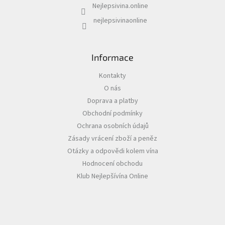
Nejlepsivina.online
Akční
nejlepsivinaonline
nabídka
Poslední
láhve
Informace
skladem
Kontakty
Cuvée
vína
O nás
Doprava a platby
Klarety
Obchodní podmínky
Ochrana osobních údajů
Vína
podle
Zásady vrácení zboží a peněz
jakosti
Otázky a odpovědi kolem vína
Hodnocení obchodu
Víno
podle
Klub Nejlepšívína Online
obsahu
cukru
Dárkové
balení