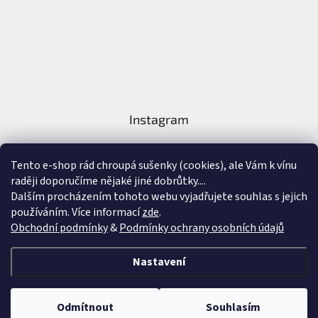
Instagram
Tento e-shop rád chroupá sušenky (cookies), ale Vám k vínu
raději doporučíme nějaké jiné dobrůtky....
Dalším procházením tohoto webu vyjadřujete souhlas s jejich
používáním. Více informací
zde
.
Sledovat na Instagramu
Obchodní podmínky
&
Podmínky ochrany osobních údajů
Vytvořil Shoptet
&
Nastavení
Copyright 2026
Nejlepší Vína Online
. Všechna práva vyhrazena.
Upravit
Odmítnout
Souhlasím
nastavení cookies