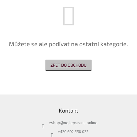
Delikatesy
k
vínu
Vývrtky
Můžete se ale podívat na ostatní kategorie.
Akční
nabídka
Dárkové
ZPĚT DO OBCHODU
poukazy
Získat
slevu
Blog
Z
á
Mladé
Kontakt
p
a
Svatomartinské
a
víno
eshop
@
nejlepsivina.online
t
í
+420 602 558 022
Prodej
vína