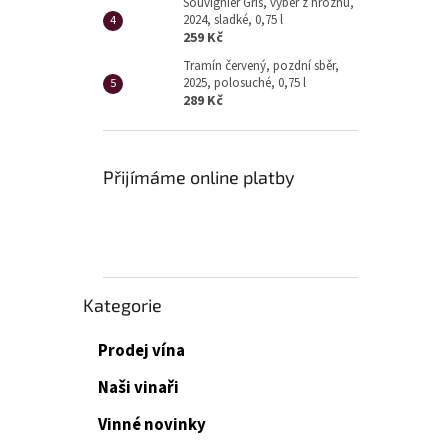
Souvignier Gris, výběr z hroznů,
2024, sladké, 0,75 l
259 Kč
Tramín červený, pozdní sběr,
2025, polosuché, 0,75 l
289 Kč
Přijímáme online platby
Přeskočit
Kategorie
kategorie
Prodej vína
Naši vinaři
Vinné novinky