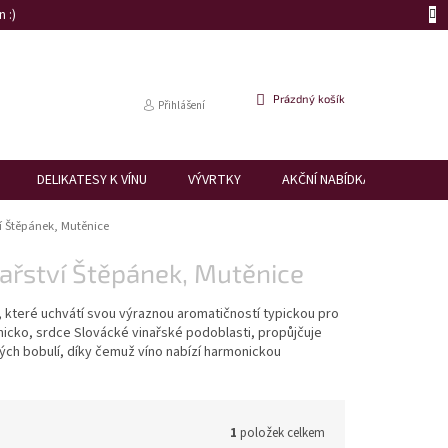
 :)
NÁKUPNÍ
Prázdný košík
Přihlášení
KOŠÍK
DELIKATESY K VÍNU
VÝVRTKY
AKČNÍ NABÍDKA
DÁRK
í Štěpánek, Mutěnice
ařství Štěpánek, Mutěnice
o, které uchvátí svou výraznou aromatičností typickou pro
nicko, srdce Slovácké vinařské podoblasti, propůjčuje
lých bobulí, díky čemuž víno nabízí harmonickou
1
položek celkem