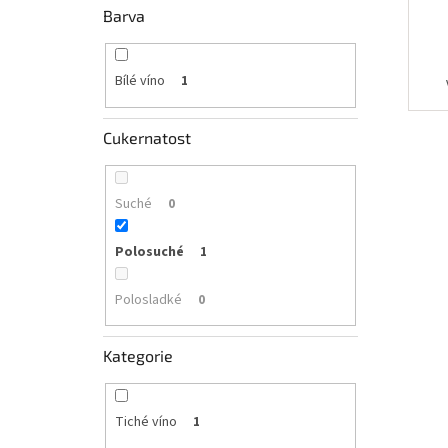
Barva
Bílé víno
1
Cukernatost
Suché
0
Polosuché
1
Polosladké
0
Kategorie
Tiché víno
1