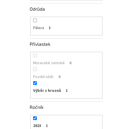
Odrůda
Pálava
1
Přívlastek
Moravské zemské
0
Pozdní sběr
0
Výběr z hroznů
1
Ročník
2023
1