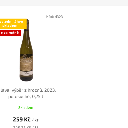
Kód:
4323
oslední láhve
skladem
ce za méně
lava, výběr z hroznů, 2023,
polosuché, 0,75 l
Skladem
259 Kč
/ ks
Měrná
345,33 Kč / 1 l