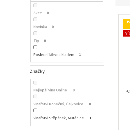
p
z
a
e
n
Akce
0
V
n
e
ý
í
P
l
p
p
Novinka
0
i
r
Ví
s
o
Tip
0
p
d
r
u
Poslední láhve skladem
1
o
k
d
t
u
Značky
ů
k
t
ů
Nejlepší Vína Online
0
Pá
Vinařství Konečný, Čejkovice
0
Vinařství Štěpánek, Mutěnice
1