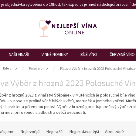
je objednávka vytvořena do 18hod, tak expedice je hned následující pracovní den
NAŠI VINAŘI
VINNÉ NOVINKY
BÍLÉ VÍNO
ČERVENÉ VÍNO
ů
Bílé víno
Pálava víno
Pálava Výběr z hroznů 2023 Polosuché Vinařstv
va Výběr z hroznů 2023 Polosuché Vin
ýběr z hroznů 2023 z Vinařství Štěpánek v Mutěnicích je polosuché bílé vín
ůdu – v nose se prolíná vůně bílých květů, meruněk a jemného koření. Mutě
lý charakter a příjemnou plnost. Výběr z hroznů garantuje pečlivý výběr zra
u mezi přirozenou sladkostí a svěží ovocností.
učujeme
Nejlevnější
Nejdražší
Nejprodávanější
Abecedně