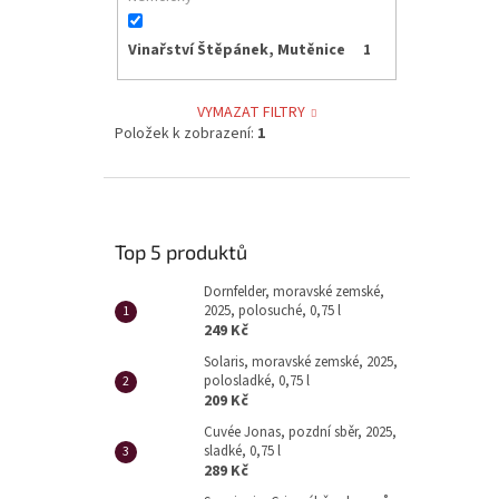
Vinařství Štěpánek, Mutěnice
1
VYMAZAT FILTRY
Položek k zobrazení:
1
Top 5 produktů
Dornfelder, moravské zemské,
2025, polosuché, 0,75 l
249 Kč
Solaris, moravské zemské, 2025,
polosladké, 0,75 l
209 Kč
Cuvée Jonas, pozdní sběr, 2025,
sladké, 0,75 l
289 Kč