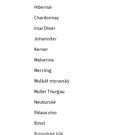
Hibernal
Chardonnay
Irsai Oliver
Johanniter
Kerner
Malverina
Merzling
Muškát moravský
Müller Thurgau
Neuburské
Pálava víno
Rinot
Rulandské bílé