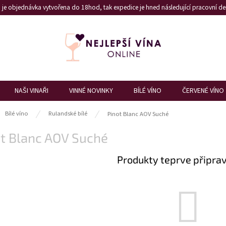
je objednávka vytvořena do 18hod, tak expedice je hned následující pracovní den
NAŠI VINAŘI
VINNÉ NOVINKY
BÍLÉ VÍNO
ČERVENÉ VÍNO
ů
Bílé víno
Rulandské bílé
Pinot Blanc AOV Suché
ot Blanc AOV Suché
Produkty teprve připra