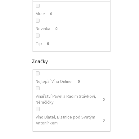
p
a
n
Akce
0
e
l
Novinka
0
Tip
0
Značky
Nejlepší Vína Online
0
Vinařství Pavel a Radim Stávkovi,
0
Němčičky
Víno Blatel, Blatnice pod Svatým
0
Antonínkem