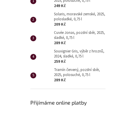
2025, polosuché, 0,75 l
249 Kč
Solaris, moravské zemské, 2025,
polosladké, 0,75 l
209 Kč
Cuvée Jonas, pozdní sběr, 2025,
sladké, 0,75 l
289 Kč
Souvignier Gris, výběr z hroznů,
2024, sladké, 0,75 l
259 Kč
Tramín červený, pozdní sběr,
2025, polosuché, 0,75 l
289 Kč
Přijímáme online platby