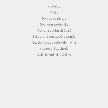
Kontakty
Akční
O nás
nabídka
Doprava a platby
Poslední
Obchodní podmínky
láhve
skladem
Ochrana osobních údajů
Zásady vrácení zboží a peněz
Cuvée
vína
Otázky a odpovědi kolem vína
Hodnocení obchodu
Klarety
Klub Nejlepšívína Online
Vína
podle
jakosti
Víno
podle
obsahu
cukru
Dárkové
balení