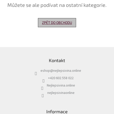
Můžete se ale podívat na ostatní kategorie.
Delikatesy
k
vínu
ZPĚT DO OBCHODU
Vývrtky
Akční
nabídka
Z
Dárkové
á
poukazy
Kontakt
p
Získat
a
slevu
eshop
@
nejlepsivina.online
t
í
+420 602 558 022
Blog
Nejlepsivina.online
Mladé
a
nejlepsivinaonline
Svatomartinské
víno
Prodej
Informace
vína