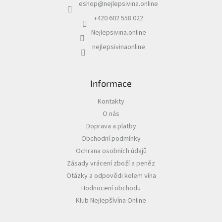
eshop
@
nejlepsivina.online
t
í
+420 602 558 022
Akční
nabídka
Nejlepsivina.online
Poslední
nejlepsivinaonline
láhve
skladem
Cuvée
Informace
vína
Kontakty
Klarety
O nás
Vína
Doprava a platby
podle
Obchodní podmínky
jakosti
Ochrana osobních údajů
Zásady vrácení zboží a peněz
Víno
podle
Otázky a odpovědi kolem vína
obsahu
cukru
Hodnocení obchodu
Klub Nejlepšívína Online
Dárkové
balení