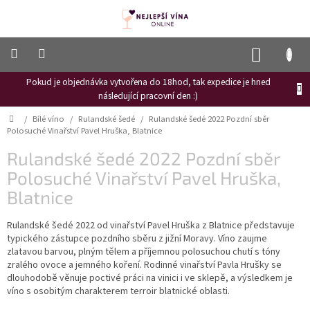
Přejít
na
obsah
NÁKUP
KOŠÍK
Pokud je objednávka vytvořena do 18hod, tak expedice je hned
Frizzante
následující pracovní den :)
Růžové
Domů
/
Bílé víno
/
Rulandské šedé
/
Rulandské šedé 2022 Pozdní sběr
víno
Polosuché Vinařství Pavel Hruška, Blatnice
Hroznový
Rulandské šedé 2022 Pozdní sběr
mošt
Polosuché Vinařství Pavel Hruška,
Naši
Blatnice
vinaři
Rulandské šedé 2022 od vinařství Pavel Hruška z Blatnice představuje
Vinné
novinky
typického zástupce pozdního sběru z jižní Moravy. Víno zaujme
zlatavou barvou, plným tělem a příjemnou polosuchou chutí s tóny
Bílé
zralého ovoce a jemného koření. Rodinné vinařství Pavla Hrušky se
víno
dlouhodobě věnuje poctivé práci na vinici i ve sklepě, a výsledkem je
víno s osobitým charakterem terroir blatnické oblasti.
Červené
víno