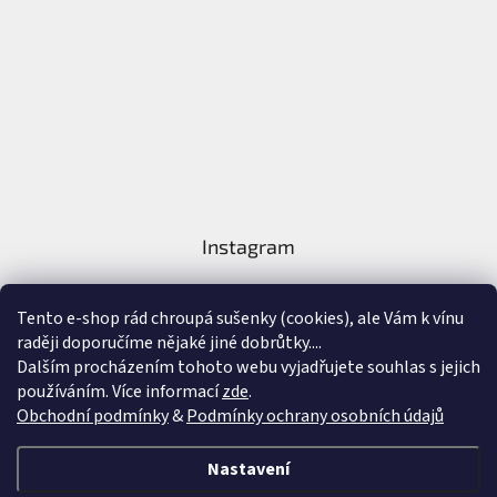
Instagram
Tento e-shop rád chroupá sušenky (cookies), ale Vám k vínu
raději doporučíme nějaké jiné dobrůtky....
Dalším procházením tohoto webu vyjadřujete souhlas s jejich
používáním. Více informací
zde
.
Sledovat na Instagramu
Obchodní podmínky
&
Podmínky ochrany osobních údajů
Vytvořil Shoptet
&
Nastavení