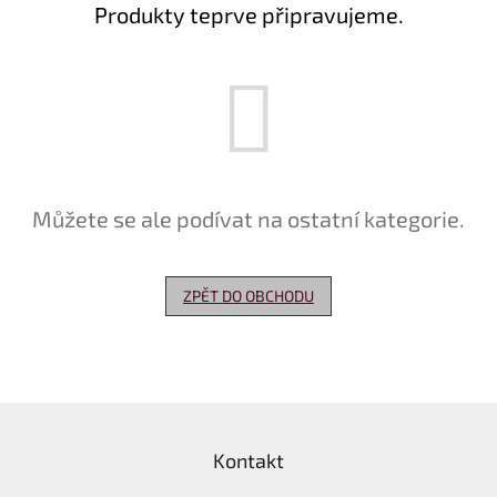
Produkty teprve připravujeme.
Delikatesy
k
vínu
Vývrtky
Akční
nabídka
Můžete se ale podívat na ostatní kategorie.
Dárkové
poukazy
Získat
ZPĚT DO OBCHODU
slevu
Blog
Mladé
a
Z
Svatomartinské
víno
á
Kontakt
p
Prodej
a
vína