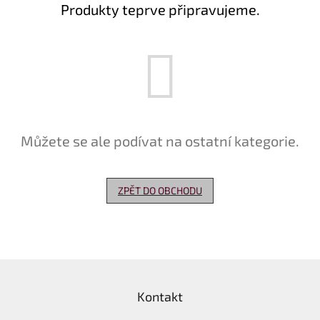
Produkty teprve připravujeme.
Delikatesy
k
vínu
Vývrtky
Akční
nabídka
Můžete se ale podívat na ostatní kategorie.
Dárkové
poukazy
Získat
ZPĚT DO OBCHODU
slevu
Blog
Mladé
a
Z
Svatomartinské
víno
á
Kontakt
p
Prodej
a
vína