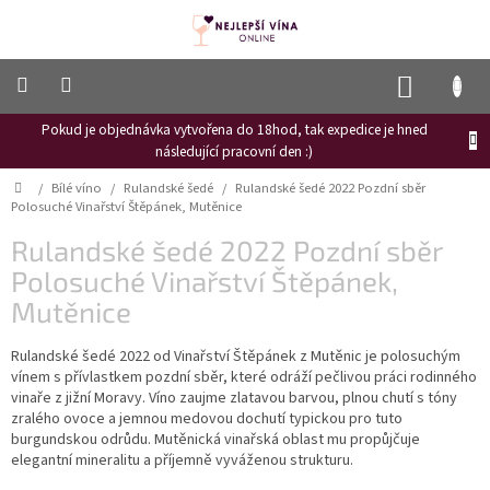
Přejít
na
obsah
NÁKUP
KOŠÍK
Pokud je objednávka vytvořena do 18hod, tak expedice je hned
Frizzante
následující pracovní den :)
Růžové
Domů
/
Bílé víno
/
Rulandské šedé
/
Rulandské šedé 2022 Pozdní sběr
víno
Polosuché Vinařství Štěpánek, Mutěnice
Hroznový
Rulandské šedé 2022 Pozdní sběr
mošt
Polosuché Vinařství Štěpánek,
Naši
Mutěnice
vinaři
Rulandské šedé 2022 od Vinařství Štěpánek z Mutěnic je polosuchým
Vinné
novinky
vínem s přívlastkem pozdní sběr, které odráží pečlivou práci rodinného
vinaře z jižní Moravy. Víno zaujme zlatavou barvou, plnou chutí s tóny
Bílé
zralého ovoce a jemnou medovou dochutí typickou pro tuto
víno
burgundskou odrůdu. Mutěnická vinařská oblast mu propůjčuje
elegantní mineralitu a příjemně vyváženou strukturu.
Červené
víno