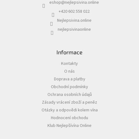
eshop
@
nejlepsivina.online
t
í
+420 602 558 022
Akční
nabídka
Nejlepsivina.online
Poslední
nejlepsivinaonline
láhve
skladem
Cuvée
Informace
vína
Kontakty
Klarety
O nás
Vína
Doprava a platby
podle
Obchodní podmínky
jakosti
Ochrana osobních údajů
Zásady vrácení zboží a peněz
Víno
podle
Otázky a odpovědi kolem vína
obsahu
cukru
Hodnocení obchodu
Klub Nejlepšívína Online
Dárkové
balení