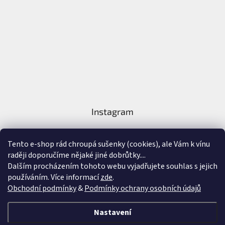
Instagram
Tento e-shop rád chroupá sušenky (cookies), ale Vám k vínu
raději doporučíme nějaké jiné dobrůtky....
Dalším procházením tohoto webu vyjadřujete souhlas s jejich
používáním. Více informací
zde
.
Sledovat na Instagramu
Obchodní podmínky
&
Podmínky ochrany osobních údajů
Vytvořil Shoptet
&
Nastavení