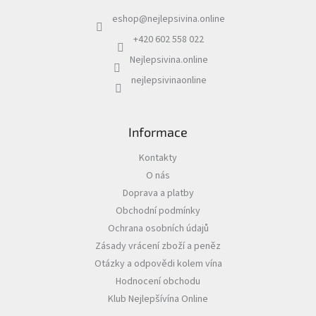
a
eshop
@
nejlepsivina.online
t
Akční
í
nabídka
+420 602 558 022
Nejlepsivina.online
Poslední
láhve
nejlepsivinaonline
skladem
Cuvée
vína
Informace
Klarety
Kontakty
O nás
Vína
podle
Doprava a platby
jakosti
Obchodní podmínky
Ochrana osobních údajů
Víno
Zásady vrácení zboží a peněz
podle
obsahu
Otázky a odpovědi kolem vína
cukru
Hodnocení obchodu
Klub Nejlepšívína Online
Dárkové
balení