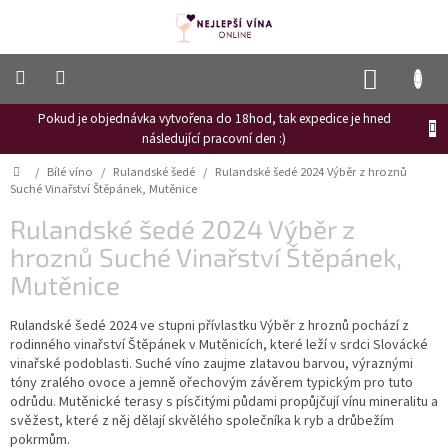
Přejít
na
obsah
NÁKUP
KOŠÍK
Pokud je objednávka vytvořena do 18hod, tak expedice je hned
Frizzante
následující pracovní den :)
Růžové
Domů
/
Bílé víno
/
Rulandské šedé
/
Rulandské šedé 2024 Výběr z hroznů
víno
Suché Vinařství Štěpánek, Mutěnice
Hroznový
Rulandské šedé 2024 Výběr z
mošt
hroznů Suché Vinařství Štěpánek,
Naši
Mutěnice
vinaři
Rulandské šedé 2024 ve stupni přívlastku Výběr z hroznů pochází z
Vinné
novinky
rodinného vinařství Štěpánek v Mutěnicích, které leží v srdci Slovácké
vinařské podoblasti. Suché víno zaujme zlatavou barvou, výraznými
Bílé
tóny zralého ovoce a jemně ořechovým závěrem typickým pro tuto
víno
odrůdu. Mutěnické terasy s písčitými půdami propůjčují vínu mineralitu a
svěžest, které z něj dělají skvělého společníka k ryb a drůbežím
Červené
pokrmům.
víno