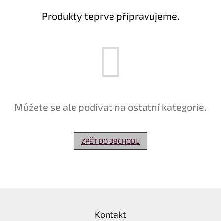
Produkty teprve připravujeme.
Delikatesy
k
vínu
Vývrtky
Akční
nabídka
Dárkové
Můžete se ale podívat na ostatní kategorie.
poukazy
Získat
slevu
ZPĚT DO OBCHODU
Blog
Mladé
a
Svatomartinské
Z
víno
á
Prodej
Kontakt
p
vína