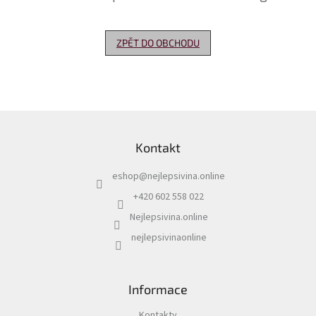
Delikatesy
k
ZPĚT DO OBCHODU
vínu
Vývrtky
Akční
nabídka
Z
á
Dárkové
Kontakt
p
poukazy
a
eshop
@
nejlepsivina.online
t
Získat
slevu
í
+420 602 558 022
Nejlepsivina.online
Blog
nejlepsivinaonline
Mladé
a
Svatomartinské
víno
Informace
Prodej
vína
Kontakty