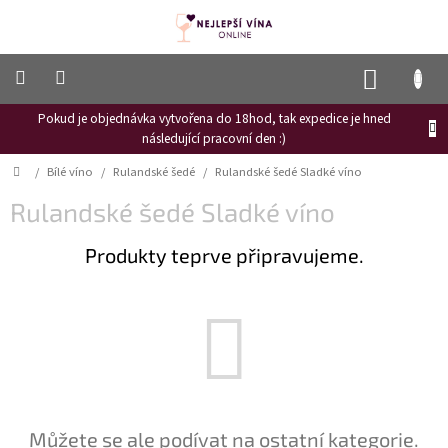
Přejít
na
obsah
NÁKUP
KOŠÍK
Pokud je objednávka vytvořena do 18hod, tak expedice je hned
Frizzante
následující pracovní den :)
Růžové
Domů
/
Bílé víno
/
Rulandské šedé
/
Rulandské šedé Sladké víno
víno
Rulandské šedé Sladké víno
Hroznový
mošt
Produkty teprve připravujeme.
Naši
vinaři
Vinné
novinky
Bílé
víno
Červené
Můžete se ale podívat na ostatní kategorie.
víno