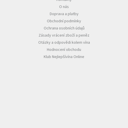
O nás
Akční
Doprava a platby
nabídka
Obchodní podmínky
Poslední
Ochrana osobních údajů
láhve
skladem
Zásady vrácení zboží a peněz
Otázky a odpovědi kolem vína
Cuvée
Hodnocení obchodu
vína
Klub Nejlepšívína Online
Klarety
Vína
podle
jakosti
Víno
podle
obsahu
cukru
Dárkové
balení