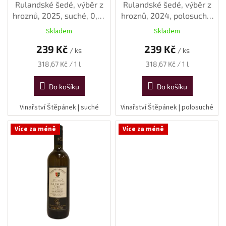
k
Rulandské šedé, výběr z
Rulandské šedé, výběr z
t
hroznů, 2025, suché, 0,75
hroznů, 2024, polosuché,
ů
l
0,75 l
Skladem
Skladem
239 Kč
239 Kč
/ ks
/ ks
Měrná
Měrná
318,67 Kč / 1 l
318,67 Kč / 1 l
cena:
cena:
Do košíku
Do košíku
Vinařství Štěpánek | suché
Vinařství Štěpánek | polosuché
Více za méně
Více za méně