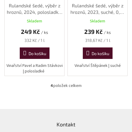
Rulandské šedé, výběr z
Rulandské šedé, výběr z
hroznů, 2024, polosladké,
hroznů, 2023, suché, 0,75
0,75 l
l
Skladem
Skladem
249 Kč
239 Kč
/ ks
/ ks
Měrná
Měrná
332 Kč / 1 l
318,67 Kč / 1 l
cena:
cena:
Do košíku
Do košíku
Vinařství Pavel a Radim Stávkovi
Vinařství Štěpánek | suché
| polosladké
4
položek celkem
O
v
l
á
d
Z
a
á
c
Kontakt
p
í
a