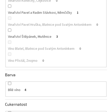
Vinařství Konečný, Čejkovice
0
Akční
Vinařství Pavel a Radim Stávkovi, Němčičky
1
nabídka
Poslední
Vinařství Pavel Hruška, Blatnice pod Svatým Antonínkem
0
láhve
skladem
Vinařství Štěpánek, Mutěnice
3
Cuvée
vína
Víno Blatel, Blatnice pod Svatým Antonínkem
0
Klarety
Víno Přistál, Znojmo
0
Vína
podle
jakosti
Barva
Víno
podle
Bílé víno
4
obsahu
cukru
Cukernatost
Dárkové
balení