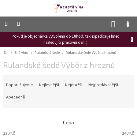
Přejít
na
obsah
NÁKUP
KOŠÍK
Pokud je objednávka vytvořena do 18hod, tak expedice je hned
Frizzante
následující pracovní den :)
Růžové
Domů
/
Bílé víno
/
Rulandské šedé
/
Rulandské šedé Výběr z hroznů
víno
Rulandské šedé Výběr z hroznů
Hroznový
mošt
Ř
Naši
a
Doporučujeme
Nejlevnější
Nejdražší
Nejprodávanější
vinaři
z
e
Abecedně
Vinné
n
novinky
í
Bílé
p
víno
Cena
r
o
Červené
239
Kč
249
Kč
víno