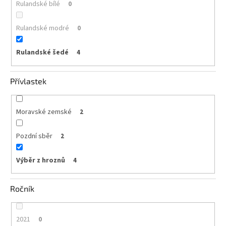
Rulandské bílé
0
Rulandské modré
0
Rulandské šedé
4
Přívlastek
Moravské zemské
2
Pozdní sběr
2
Výběr z hroznů
4
Ročník
2021
0