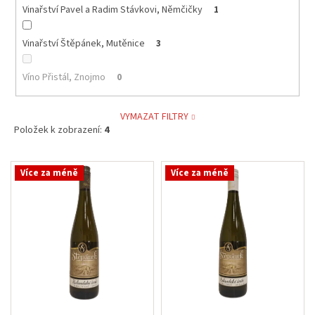
Vinařství Pavel a Radim Stávkovi, Němčičky
1
Vinařství Štěpánek, Mutěnice
3
Víno Přistál, Znojmo
0
VYMAZAT FILTRY
Položek k zobrazení:
4
V
Více za méně
Více za méně
ý
p
i
s
p
r
o
d
u