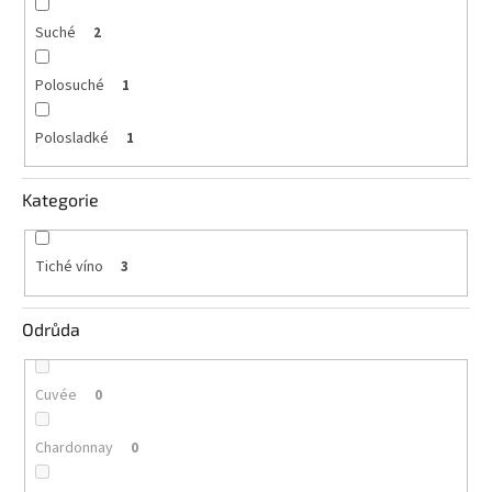
vína
Suché
2
Delikatesy
k
Polosuché
1
vínu
Polosladké
1
Vývrtky
BiB
Kategorie
-
větší
objem
Tiché víno
3
Ostatní
vína
Odrůda
Značky
Cuvée
0
Přihlášení
Chardonnay
0