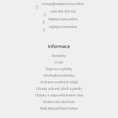
p
eshop
@
nejlepsivina.online
t
r
í
v
+420 602 558 022
k
Nejlepsivina.online
y
v
nejlepsivinaonline
ý
p
i
s
Informace
u
Kontakty
O nás
Doprava a platby
Obchodní podmínky
Ochrana osobních údajů
Zásady vrácení zboží a peněz
Otázky a odpovědi kolem vína
Hodnocení obchodu
Klub Nejlepšívína Online