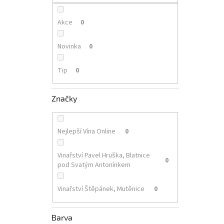
p
a
n
Akce
0
e
l
Novinka
0
Tip
0
Značky
Nejlepší Vína Online
0
Vinařství Pavel Hruška, Blatnice
0
pod Svatým Antonínkem
Vinařství Štěpánek, Mutěnice
0
Barva