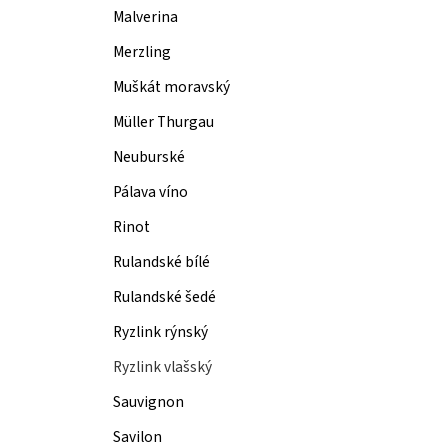
Malverina
Merzling
Muškát moravský
Müller Thurgau
Neuburské
Pálava víno
Rinot
Rulandské bílé
Rulandské šedé
Ryzlink rýnský
Ryzlink vlašský
Sauvignon
Savilon