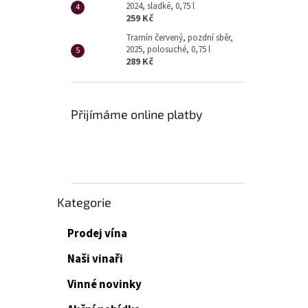
2024, sladké, 0,75 l
259 Kč
Tramín červený, pozdní sběr,
2025, polosuché, 0,75 l
289 Kč
Přijímáme online platby
Přeskočit
Kategorie
kategorie
Prodej vína
Naši vinaři
Vinné novinky