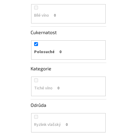
Bílé víno
0
Cukernatost
Polosuché
0
Kategorie
Tiché víno
0
Odrůda
Ryzlink vlašský
0