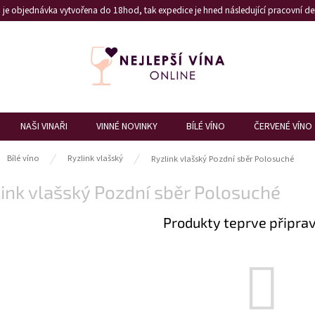
je objednávka vytvořena do 18hod, tak expedice je hned následující pracovní den
NAŠI VINAŘI
VINNÉ NOVINKY
BÍLÉ VÍNO
ČERVENÉ VÍNO
ů
Bílé víno
Ryzlink vlašský
Ryzlink vlašský Pozdní sběr Polosuché
ink vlašský Pozdní sběr Polosuché
Produkty teprve připra