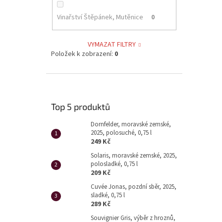
Vinařství Štěpánek, Mutěnice
0
VYMAZAT FILTRY
Položek k zobrazení:
0
Top 5 produktů
Dornfelder, moravské zemské,
2025, polosuché, 0,75 l
249 Kč
Solaris, moravské zemské, 2025,
polosladké, 0,75 l
209 Kč
Cuvée Jonas, pozdní sběr, 2025,
sladké, 0,75 l
289 Kč
Souvignier Gris, výběr z hroznů,