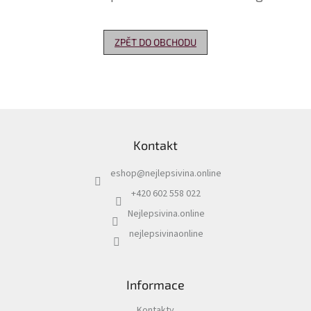
Delikatesy
k
ZPĚT DO OBCHODU
vínu
Vývrtky
Akční
nabídka
Z
á
Dárkové
Kontakt
p
poukazy
a
eshop
@
nejlepsivina.online
t
Získat
slevu
í
+420 602 558 022
Nejlepsivina.online
Blog
nejlepsivinaonline
Mladé
a
Svatomartinské
víno
Informace
Prodej
vína
Kontakty