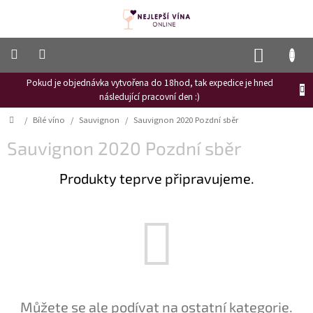
Přejít
na
obsah
NÁKUP
KOŠÍK
Pokud je objednávka vytvořena do 18hod, tak expedice je hned
Frizzante
následující pracovní den :)
Růžové
Domů
/
Bílé víno
/
Sauvignon
/
Sauvignon 2020 Pozdní sběr
víno
Sauvignon 2020 Pozdní sběr
Hroznový
mošt
Produkty teprve připravujeme.
Naši
vinaři
Vinné
novinky
Bílé
víno
Červené
Můžete se ale podívat na ostatní kategorie.
víno