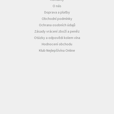
O nás
Akční
Doprava a platby
nabídka
Obchodní podmínky
Poslední
Ochrana osobních údajů
láhve
skladem
Zásady vrácení zboží a peněz
Otázky a odpovědi kolem vína
Cuvée
Hodnocení obchodu
vína
Klub Nejlepšívína Online
Klarety
Vína
podle
jakosti
Víno
podle
obsahu
cukru
Dárkové
balení