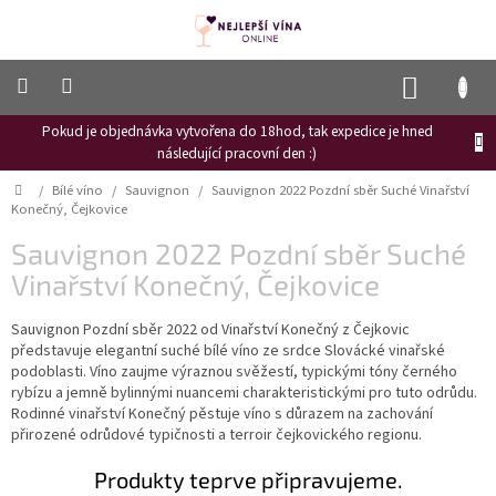
Přejít
na
obsah
NÁKUP
KOŠÍK
Pokud je objednávka vytvořena do 18hod, tak expedice je hned
Frizzante
následující pracovní den :)
Růžové
Domů
/
Bílé víno
/
Sauvignon
/
Sauvignon 2022 Pozdní sběr Suché Vinařství
víno
Konečný, Čejkovice
Hroznový
Sauvignon 2022 Pozdní sběr Suché
mošt
Vinařství Konečný, Čejkovice
Naši
vinaři
Sauvignon Pozdní sběr 2022 od Vinařství Konečný z Čejkovic
představuje elegantní suché bílé víno ze srdce Slovácké vinařské
Vinné
podoblasti. Víno zaujme výraznou svěžestí, typickými tóny černého
novinky
rybízu a jemně bylinnými nuancemi charakteristickými pro tuto odrůdu.
Rodinné vinařství Konečný pěstuje víno s důrazem na zachování
Bílé
přirozené odrůdové typičnosti a terroir čejkovického regionu.
víno
Produkty teprve připravujeme.
Červené
víno