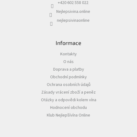
í
+420 602 558 022
Nejlepsivina.online
Akční
nabídka
nejlepsivinaonline
Poslední
láhve
skladem
Informace
Cuvée
vína
Kontakty
O nás
Klarety
Doprava a platby
Obchodní podmínky
Vína
podle
Ochrana osobních údajů
jakosti
Zásady vrácení zboží a peněz
Otázky a odpovědi kolem vína
Víno
podle
Hodnocení obchodu
obsahu
Klub Nejlepšívína Online
cukru
Dárkové
balení