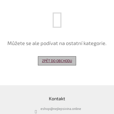
Delikatesy
k
vínu
Vývrtky
Akční
nabídka
Můžete se ale podívat na ostatní kategorie.
Dárkové
poukazy
ZPĚT DO OBCHODU
Získat
slevu
Blog
Z
Mladé
a
á
Svatomartinské
Kontakt
p
víno
a
eshop
@
nejlepsivina.online
t
Prodej
vína