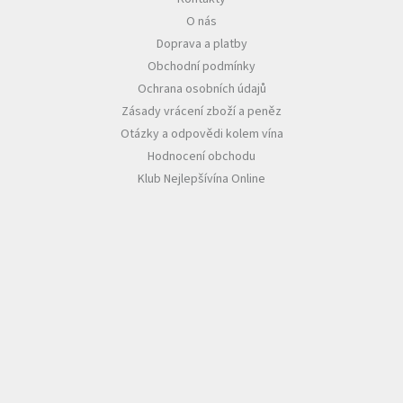
O nás
Akční
Doprava a platby
nabídka
Obchodní podmínky
Poslední
Ochrana osobních údajů
láhve
skladem
Zásady vrácení zboží a peněz
Otázky a odpovědi kolem vína
Cuvée
Hodnocení obchodu
vína
Klub Nejlepšívína Online
Klarety
Vína
podle
jakosti
Víno
podle
obsahu
cukru
Dárkové
balení