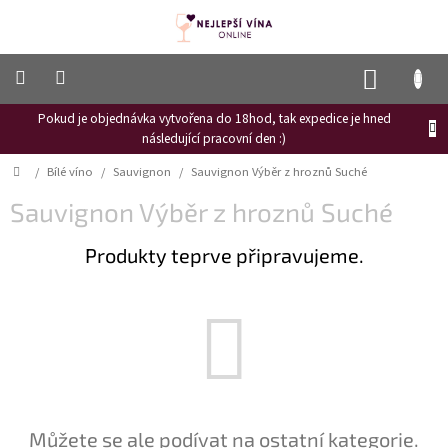
Přejít
na
obsah
NÁKUP
KOŠÍK
Pokud je objednávka vytvořena do 18hod, tak expedice je hned
Frizzante
následující pracovní den :)
Růžové
Domů
/
Bílé víno
/
Sauvignon
/
Sauvignon Výběr z hroznů Suché
víno
Sauvignon Výběr z hroznů Suché
Hroznový
mošt
Produkty teprve připravujeme.
Naši
vinaři
Vinné
novinky
Bílé
víno
Červené
Můžete se ale podívat na ostatní kategorie.
víno