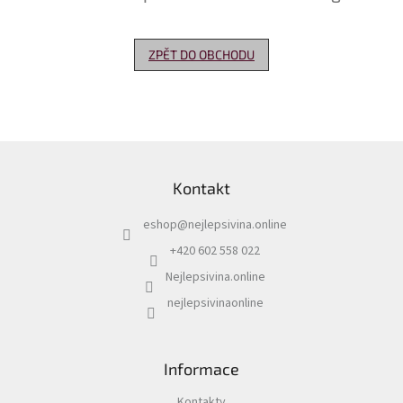
Delikatesy
k
ZPĚT DO OBCHODU
vínu
Vývrtky
Akční
nabídka
Z
á
Dárkové
Kontakt
p
poukazy
a
eshop
@
nejlepsivina.online
t
Získat
slevu
í
+420 602 558 022
Nejlepsivina.online
Blog
nejlepsivinaonline
Mladé
a
Svatomartinské
víno
Informace
Prodej
vína
Kontakty