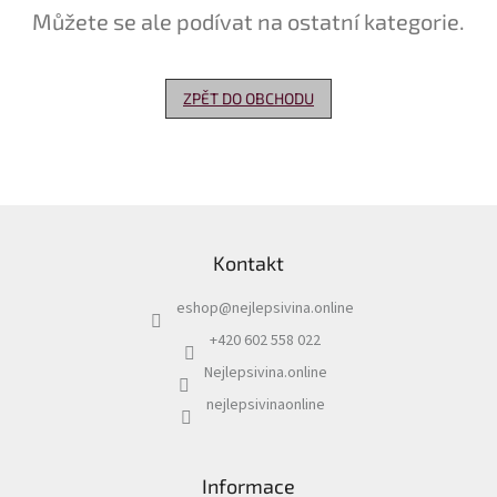
Můžete se ale podívat na ostatní kategorie.
Delikatesy
k
vínu
ZPĚT DO OBCHODU
Vývrtky
Akční
nabídka
Z
Dárkové
á
poukazy
Kontakt
p
Získat
a
slevu
eshop
@
nejlepsivina.online
t
í
+420 602 558 022
Blog
Nejlepsivina.online
Mladé
a
nejlepsivinaonline
Svatomartinské
víno
Prodej
Informace
vína