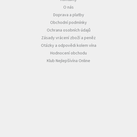
O nás
Akční
Doprava a platby
nabídka
Obchodní podmínky
Poslední
Ochrana osobních údajů
láhve
skladem
Zásady vrácení zboží a peněz
Otázky a odpovědi kolem vína
Cuvée
Hodnocení obchodu
vína
Klub Nejlepšívína Online
Klarety
Vína
podle
jakosti
Víno
podle
obsahu
cukru
Dárkové
balení