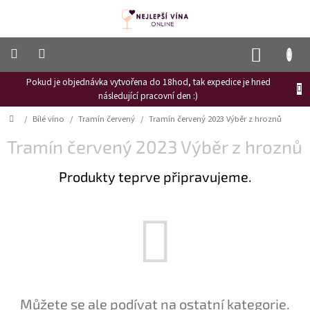
Přejít
na
obsah
NÁKUP
KOŠÍK
Pokud je objednávka vytvořena do 18hod, tak expedice je hned
Frizzante
následující pracovní den :)
Růžové
Domů
/
Bílé víno
/
Tramín červený
/
Tramín červený 2023 Výběr z hroznů
víno
Tramín červený 2023 Výběr z hroznů
Hroznový
mošt
Produkty teprve připravujeme.
Naši
vinaři
Vinné
novinky
Bílé
víno
Červené
Můžete se ale podívat na ostatní kategorie.
víno