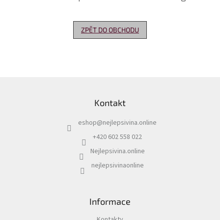
Delikatesy
k
ZPĚT DO OBCHODU
vínu
Vývrtky
Akční
nabídka
Z
á
Dárkové
Kontakt
p
poukazy
a
eshop
@
nejlepsivina.online
t
Získat
slevu
í
+420 602 558 022
Nejlepsivina.online
Blog
nejlepsivinaonline
Mladé
a
Svatomartinské
víno
Informace
Prodej
vína
Kontakty