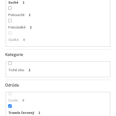
Suché
2
vína
Delikatesy
Polosuché
1
k
vínu
Polosladké
2
Vývrtky
Sladké
0
BiB
-
větší
Kategorie
objem
Ostatní
Tiché víno
2
vína
Odrůda
Značky
Cuvée
0
Přihlášení
Tramín červený
2