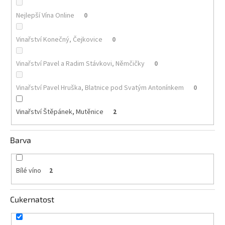
Nejlepší Vína Online
0
Akční
nabídka
Vinařství Konečný, Čejkovice
0
Poslední
láhve
skladem
Vinařství Pavel a Radim Stávkovi, Němčičky
0
Cuvée
vína
Vinařství Pavel Hruška, Blatnice pod Svatým Antonínkem
0
Klarety
Vinařství Štěpánek, Mutěnice
2
Vína
podle
Barva
jakosti
Víno
Bílé víno
2
podle
obsahu
cukru
Cukernatost
Dárkové
balení