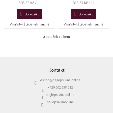
Měrná
Měrná
305,33 Kč / 1 l
318,67 Kč / 1 l
cena:
cena:
Do košíku
Do košíku
Vinařství Štěpánek | suché
Vinařství Štěpánek | suché
2
položek celkem
O
v
l
á
d
Z
a
á
c
Kontakt
p
í
a
p
eshop
@
nejlepsivina.online
t
r
í
v
+420 602 558 022
k
Nejlepsivina.online
y
v
nejlepsivinaonline
ý
p