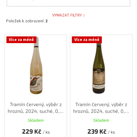
VYMAZAT FILTRY
Položek k zobrazení:
2
V
Více za méně
Více za méně
ý
p
i
s
p
r
o
d
u
k
Tramín červený, výběr z
Tramín červený, výběr z
t
hroznů, 2024, suché, 0,75
hroznů, 2024, suché, 0,75
ů
l
l
Skladem
Skladem
229 Kč
239 Kč
/ ks
/ ks