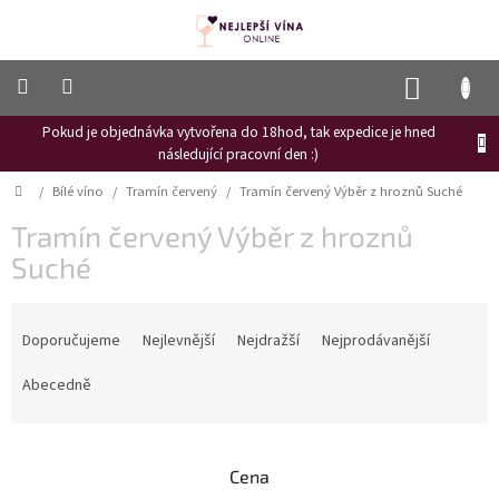
Přejít
na
obsah
NÁKUP
KOŠÍK
Pokud je objednávka vytvořena do 18hod, tak expedice je hned
Frizzante
následující pracovní den :)
Růžové
Domů
/
Bílé víno
/
Tramín červený
/
Tramín červený Výběr z hroznů Suché
víno
Tramín červený Výběr z hroznů
Hroznový
mošt
Suché
Naši
Ř
vinaři
a
Doporučujeme
Nejlevnější
Nejdražší
Nejprodávanější
z
Vinné
novinky
e
Abecedně
n
Bílé
í
víno
p
Cena
r
Červené
víno