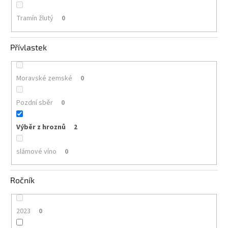
Tramín žlutý
0
Přívlastek
Moravské zemské
0
Pozdní sběr
0
Výběr z hroznů
2
slámové víno
0
Ročník
2023
0