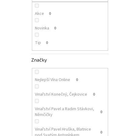
p
a
n
Akce
0
e
l
Novinka
0
Tip
0
Značky
Nejlepší Vína Online
0
Vinařství Konečný, Čejkovice
0
Vinařství Pavel a Radim Stávkovi,
0
Němčičky
Vinařství Pavel Hruška, Blatnice
0
pod Svatým Antonínkem