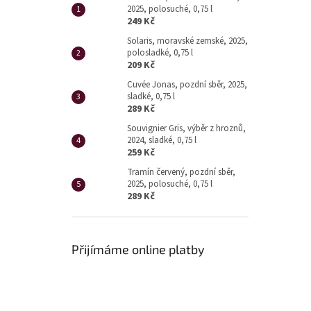
2025, polosuché, 0,75 l
249 Kč
Solaris, moravské zemské, 2025,
polosladké, 0,75 l
209 Kč
Cuvée Jonas, pozdní sběr, 2025,
sladké, 0,75 l
289 Kč
Souvignier Gris, výběr z hroznů,
2024, sladké, 0,75 l
259 Kč
Tramín červený, pozdní sběr,
2025, polosuché, 0,75 l
289 Kč
Přijímáme online platby