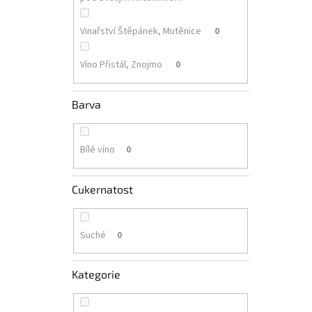
Vinařství Štěpánek, Mutěnice
0
Víno Přistál, Znojmo
0
Barva
Bílé víno
0
Cukernatost
Suché
0
Kategorie