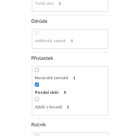
Tiché víno
0
Odrůda
Veltlínské zelené
0
Přívlastek
Moravské zemské
1
Pozdní sběr
0
Výběr z hroznů
1
Ročník