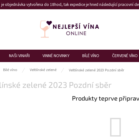
je objednávka vytvořena do 18hod, tak expedice je hned následující pracovní den
NAŠI VINAŘI
VINNÉ NOVINKY
BÍLÉ VÍNO
ČERVENÉ VÍNO
ů
Bílé víno
Veltlínské zelené
Veltlínské zelené 2023 Pozdní sběr
línské zelené 2023 Pozdní sběr
Produkty teprve připra