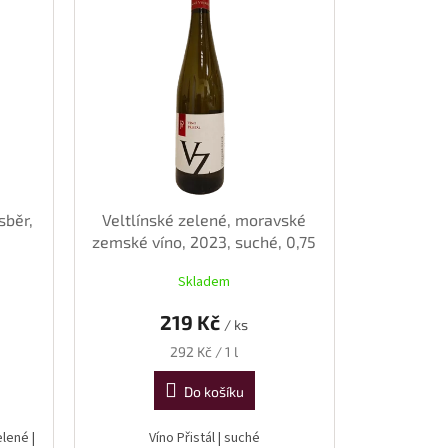
sběr,
Veltlínské zelené, moravské
zemské víno, 2023, suché, 0,75
l
Skladem
219 Kč
/ ks
Měrná
292 Kč / 1 l
cena:
Do košíku
elené |
Víno Přistál | suché