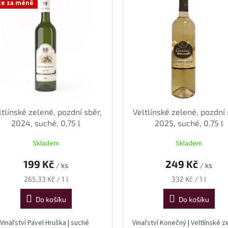
ce za méně
ltlínské zelené, pozdní sběr,
Veltlínské zelené, pozdní 
2024, suché, 0,75 l
2025, suché, 0,75 l
Skladem
Skladem
199 Kč
249 Kč
/ ks
/ ks
Měrná
Měrná
265,33 Kč / 1 l
332 Kč / 1 l
cena:
cena:
Do košíku
Do košíku
Vinařství Pavel Hruška | suché
Vinařství Konečný | Veltlínské z