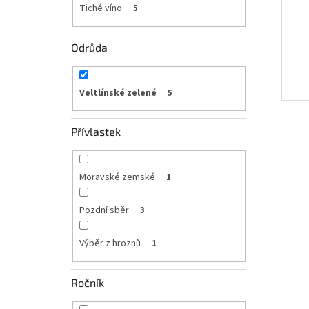
Tiché víno
5
Odrůda
Veltlínské zelené
5
Přívlastek
Moravské zemské
1
Pozdní sběr
3
Výběr z hroznů
1
Ročník