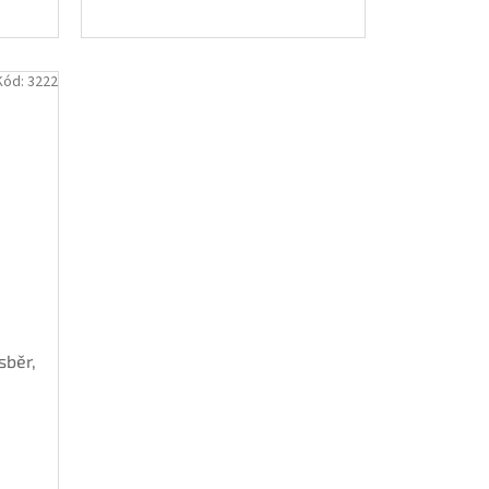
Kód:
3222
sběr,