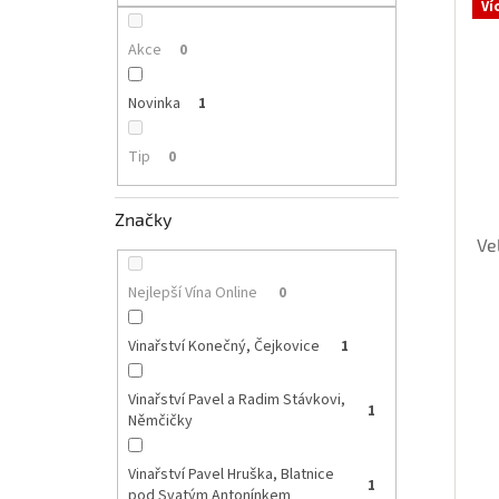
p
Ví
i
r
a
s
o
n
Akce
0
p
d
e
r
u
l
Novinka
1
o
k
d
t
Tip
0
u
ů
k
t
Značky
ů
Ve
Nejlepší Vína Online
0
Vinařství Konečný, Čejkovice
1
Vinařství Pavel a Radim Stávkovi,
1
Němčičky
Vinařství Pavel Hruška, Blatnice
1
pod Svatým Antonínkem