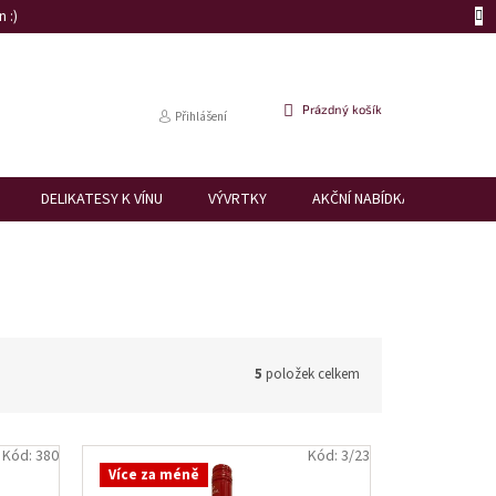
 :)
NÁKUPNÍ
Prázdný košík
Přihlášení
KOŠÍK
DELIKATESY K VÍNU
VÝVRTKY
AKČNÍ NABÍDKA
DÁRK
5
položek celkem
Kód:
380
Kód:
3/23
Více za méně