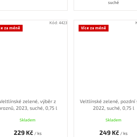
suché
Kód:
4423
ce za méně
Více za méně
Veltlínské zelené, výběr z
Veltlínské zelené, pozdní 
hroznů, 2023, suché, 0,75 l
2022, suché, 0,75 l
Skladem
Skladem
229 Kč
249 Kč
/ ks
/ ks