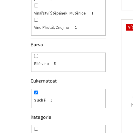
Vinařství Štěpánek, Mutěnice
1
Ví
Víno Přistál, Znojmo
1
Barva
Bílé víno
5
Cukernatost
Suché
5
Kategorie