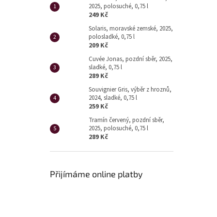
2025, polosuché, 0,75 l
249 Kč
Solaris, moravské zemské, 2025,
polosladké, 0,75 l
209 Kč
Cuvée Jonas, pozdní sběr, 2025,
sladké, 0,75 l
289 Kč
Souvignier Gris, výběr z hroznů,
2024, sladké, 0,75 l
259 Kč
Tramín červený, pozdní sběr,
2025, polosuché, 0,75 l
289 Kč
Přijímáme online platby