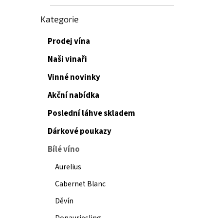
Přeskočit
Kategorie
kategorie
Prodej vína
Naši vinaři
Vinné novinky
Akční nabídka
Poslední láhve skladem
Dárkové poukazy
Bílé víno
Aurelius
Cabernet Blanc
Děvín
Donauriesling