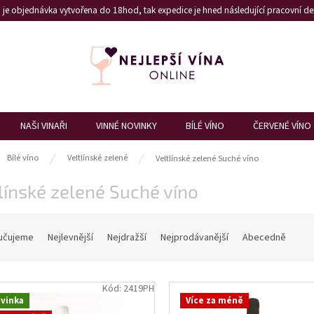
je objednávka vytvořena do 18hod, tak expedice je hned následující pracovní den
NAŠI VINAŘI
VINNÉ NOVINKY
BÍLÉ VÍNO
ČERVENÉ VÍNO
ů
Bílé víno
Veltlínské zelené
Veltlínské zelené Suché víno
línské zelené Suché víno
učujeme
Nejlevnější
Nejdražší
Nejprodávanější
Abecedně
Kód:
2419PH
vinka
Více za méně