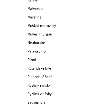
Kerner
Malverina
Merzling
Muškát moravský
Müller Thurgau
Neuburské
Pálava víno
Rinot
Rulandské bílé
Rulandské šedé
Ryzlink rýnský
Ryzlink vlašský
Sauvignon