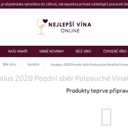
je objednávka vytvořena do 18hod, tak expedice je hned následující pracovní den
NAŠI VINAŘI
VINNÉ NOVINKY
BÍLÉ VÍNO
ČERVENÉ VÍNO
ů
Bílé víno
Aurelius
Aurelius 2020 Pozdní sběr Polosuché Vinařství Kon
lius 2020 Pozdní sběr Polosuché Vinař
Produkty teprve připra