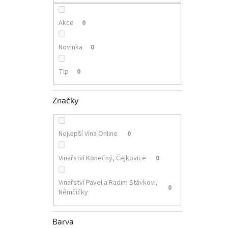
p
a
n
Akce
0
e
l
Novinka
0
Tip
0
Značky
Nejlepší Vína Online
0
Vinařství Konečný, Čejkovice
0
Vinařství Pavel a Radim Stávkovi,
0
Němčičky
Barva