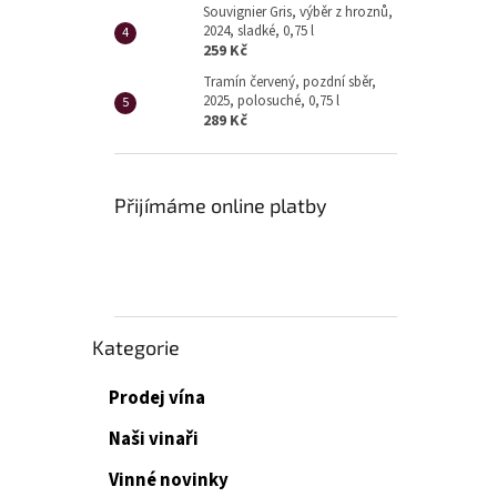
Souvignier Gris, výběr z hroznů,
2024, sladké, 0,75 l
259 Kč
Tramín červený, pozdní sběr,
2025, polosuché, 0,75 l
289 Kč
Přijímáme online platby
Přeskočit
Kategorie
kategorie
Prodej vína
Naši vinaři
Vinné novinky