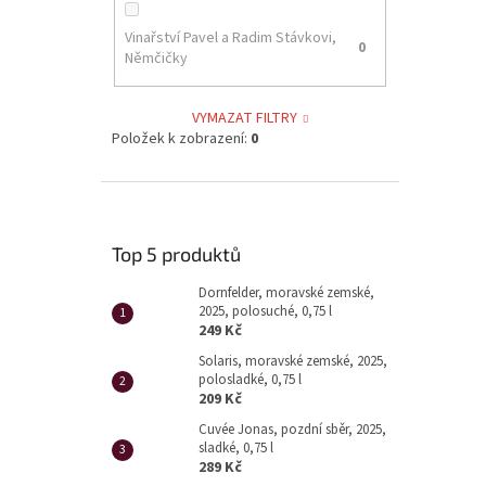
Vinařství Pavel a Radim Stávkovi,
0
Němčičky
VYMAZAT FILTRY
Položek k zobrazení:
0
Top 5 produktů
Dornfelder, moravské zemské,
2025, polosuché, 0,75 l
249 Kč
Solaris, moravské zemské, 2025,
polosladké, 0,75 l
209 Kč
Cuvée Jonas, pozdní sběr, 2025,
sladké, 0,75 l
289 Kč