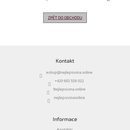
Delikatesy
k
ZPĚT DO OBCHODU
vínu
Vývrtky
Akční
nabídka
Z
á
Dárkové
Kontakt
p
poukazy
a
eshop
@
nejlepsivina.online
t
Získat
slevu
í
+420 602 558 022
Nejlepsivina.online
Blog
nejlepsivinaonline
Mladé
a
Svatomartinské
víno
Informace
Prodej
vína
Kontakty