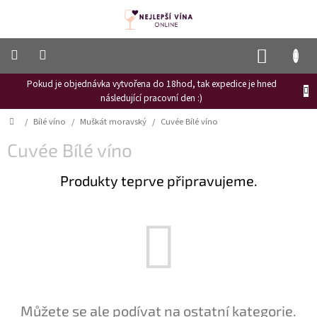
Přejít
na
obsah
NÁKUP
KOŠÍK
Pokud je objednávka vytvořena do 18hod, tak expedice je hned
Frizzante
následující pracovní den :)
Růžové
Domů
/
Bílé víno
/
Muškát moravský
/
Cuvée Bílé víno
víno
Cuvée Bílé víno
Hroznový
mošt
Produkty teprve připravujeme.
Naši
vinaři
Vinné
novinky
Bílé
víno
Červené
Můžete se ale podívat na ostatní kategorie.
víno