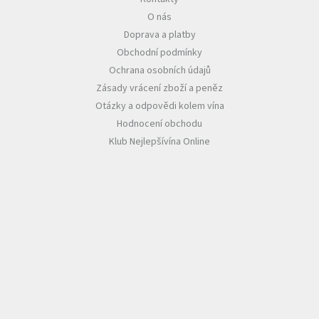
O nás
Akční
Doprava a platby
nabídka
Obchodní podmínky
Poslední
Ochrana osobních údajů
láhve
skladem
Zásady vrácení zboží a peněz
Otázky a odpovědi kolem vína
Cuvée
Hodnocení obchodu
vína
Klub Nejlepšívína Online
Klarety
Vína
podle
jakosti
Víno
podle
obsahu
cukru
Dárkové
balení