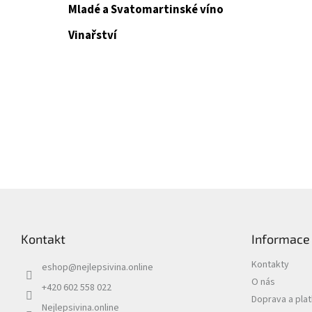
Mladé a Svatomartinské víno
Vinařství
Z
á
p
Kontakt
Informace
a
t
Kontakty
eshop
@
nejlepsivina.online
í
O nás
+420 602 558 022
Doprava a pla
Nejlepsivina.online