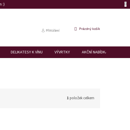
 :)
NÁKUPNÍ
Prázdný košík
Přihlášení
KOŠÍK
DELIKATESY K VÍNU
VÝVRTKY
AKČNÍ NABÍDKA
DÁRK
1
položek celkem