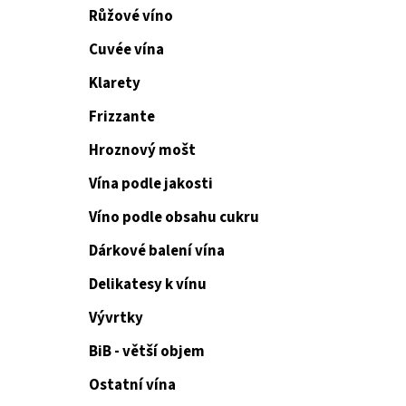
Růžové víno
Cuvée vína
Klarety
Frizzante
Hroznový mošt
Vína podle jakosti
Víno podle obsahu cukru
Dárkové balení vína
Delikatesy k vínu
Vývrtky
BiB - větší objem
Ostatní vína