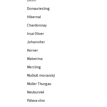
Děvín
Donauriesling
Hibernal
Chardonnay
Irsai Oliver
Johanniter
Kerner
Malverina
Merzling
Muškát moravský
Müller Thurgau
Neuburské
Pálava víno