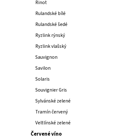
Rinot
Rulandské bílé
Rulandské šedé
Ryzlink rýnský
Ryzlink vlašský
Sauvignon
Savilon
Solaris
Souvignier Gris
Sylvánské zelené
Tramín červený
Veltlínské zelené
Červené víno