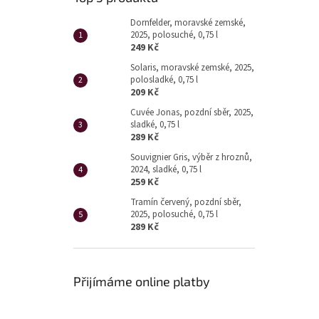
Dornfelder, moravské zemské,
2025, polosuché, 0,75 l
249 Kč
Solaris, moravské zemské, 2025,
polosladké, 0,75 l
209 Kč
Cuvée Jonas, pozdní sběr, 2025,
sladké, 0,75 l
289 Kč
Souvignier Gris, výběr z hroznů,
2024, sladké, 0,75 l
259 Kč
Tramín červený, pozdní sběr,
2025, polosuché, 0,75 l
289 Kč
Přijímáme online platby