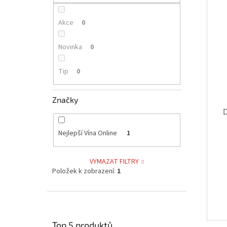
p
i
r
a
s
o
n
Akce
0
p
d
e
r
u
l
Novinka
0
o
k
d
t
Tip
0
u
ů
k
t
Značky
ů
Nejlepší Vína Online
1
VYMAZAT FILTRY
Položek k zobrazení:
1
Top 5 produktů