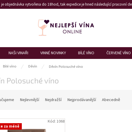
je objednávka vytvořena do 18hod, tak expedice je hned následující pracovní den
NAŠI VINAŘI
VINNÉ NOVINKY
BÍLÉ VÍNO
ČERVENÉ VÍNO
ů
Bílé víno
Děvín
Děvín Polosuché víno
n Polosuché víno
učujeme
Nejlevnější
Nejdražší
Nejprodávanější
Abecedně
Kód:
1068
ce za méně