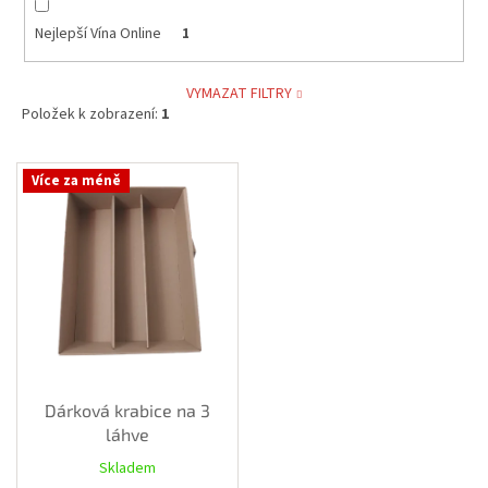
Nejlepší Vína Online
1
Akční
nabídka
VYMAZAT FILTRY
Poslední
Položek k zobrazení:
1
láhve
skladem
V
Cuvée
Více za méně
ý
vína
p
Klarety
i
s
Vína
p
podle
jakosti
r
o
d
Víno
u
podle
obsahu
k
Dárková krabice na 3
cukru
t
láhve
ů
Skladem
Dárkové
balení