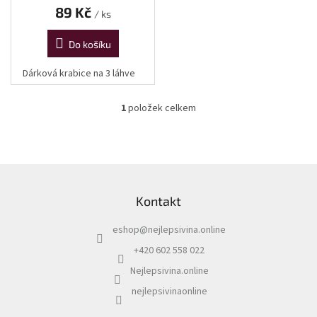
vína
89 Kč
/ ks
Delikatesy
Do košíku
k
vínu
Dárková krabice na 3 láhve
Vývrtky
1
položek celkem
O
BiB
v
-
l
větší
objem
á
d
Z
a
á
Ostatní
c
Kontakt
p
vína
í
a
p
eshop
@
nejlepsivina.online
t
r
Značky
í
v
+420 602 558 022
k
Nejlepsivina.online
y
Přihlášení
v
nejlepsivinaonline
ý
p