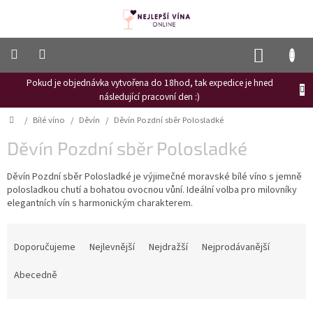
Přejít
na
obsah
NÁKUP
KOŠÍK
Pokud je objednávka vytvořena do 18hod, tak expedice je hned
Frizzante
následující pracovní den :)
Růžové
Domů
/
Bílé víno
/
Děvín
/
Děvín Pozdní sběr Polosladké
víno
Děvín Pozdní sběr Polosladké
Hroznový
mošt
Děvín Pozdní sběr Polosladké je výjimečné moravské bílé víno s jemně
polosladkou chutí a bohatou ovocnou vůní. Ideální volba pro milovníky
Naši
vinaři
elegantních vín s harmonickým charakterem.
Vinné
Ř
novinky
a
Doporučujeme
Nejlevnější
Nejdražší
Nejprodávanější
z
Bílé
e
Abecedně
víno
n
Červené
í
víno