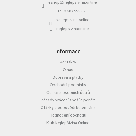
eshop
@
nejlepsivina.online
t
í
+420 602 558 022
Akční
nabídka
Nejlepsivina.online
Poslední
nejlepsivinaonline
láhve
skladem
Cuvée
Informace
vína
Kontakty
Klarety
O nás
Vína
Doprava a platby
podle
Obchodní podmínky
jakosti
Ochrana osobních údajů
Zásady vrácení zboží a peněz
Víno
podle
Otázky a odpovědi kolem vína
obsahu
cukru
Hodnocení obchodu
Klub Nejlepšívína Online
Dárkové
balení