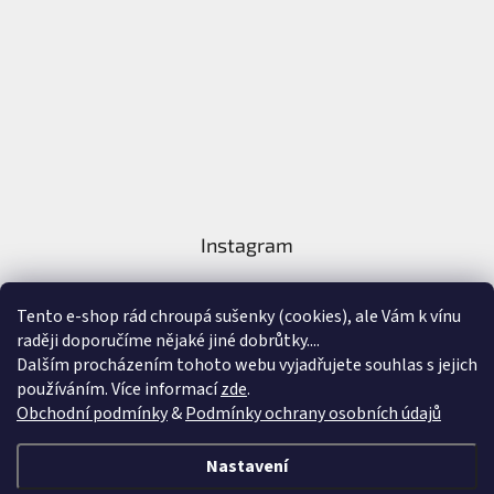
Instagram
Tento e-shop rád chroupá sušenky (cookies), ale Vám k vínu
raději doporučíme nějaké jiné dobrůtky....
Dalším procházením tohoto webu vyjadřujete souhlas s jejich
používáním. Více informací
zde
.
Sledovat na Instagramu
Obchodní podmínky
&
Podmínky ochrany osobních údajů
Vytvořil Shoptet
&
Nastavení