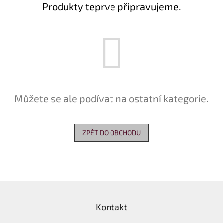
Produkty teprve připravujeme.
Delikatesy
k
vínu
Vývrtky
Akční
nabídka
Můžete se ale podívat na ostatní kategorie.
Dárkové
poukazy
Získat
ZPĚT DO OBCHODU
slevu
Blog
Mladé
a
Z
Svatomartinské
víno
á
Kontakt
p
Prodej
a
vína