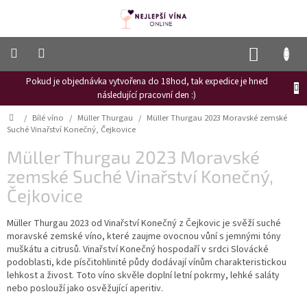
Přejít
na
obsah
NÁKUP
KOŠÍK
Pokud je objednávka vytvořena do 18hod, tak expedice je hned
Frizzante
následující pracovní den :)
Růžové
Domů
/
Bílé víno
/
Müller Thurgau
/
Müller Thurgau 2023 Moravské zemské
víno
Suché Vinařství Konečný, Čejkovice
Hroznový
Müller Thurgau 2023 Moravské
mošt
zemské Suché Vinařství Konečný,
Naši
Čejkovice
vinaři
Müller Thurgau 2023 od Vinařství Konečný z Čejkovic je svěží suché
Vinné
novinky
moravské zemské víno, které zaujme ovocnou vůní s jemnými tóny
muškátu a citrusů. Vinařství Konečný hospodaří v srdci Slovácké
Bílé
podoblasti, kde písčitohlinité půdy dodávají vínům charakteristickou
víno
lehkost a živost. Toto víno skvěle doplní letní pokrmy, lehké saláty
nebo poslouží jako osvěžující aperitiv.
Červené
víno