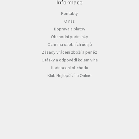
Informace
Akční
Kontakty
nabídka
O nás
Poslední
Doprava a platby
láhve
Obchodní podmínky
skladem
Ochrana osobních údajů
Cuvée
Zásady vrácení zboží a peněz
vína
Otázky a odpovědi kolem vína
Klarety
Hodnocení obchodu
Klub Nejlepšívína Online
Vína
podle
jakosti
Víno
podle
obsahu
cukru
Dárkové
balení