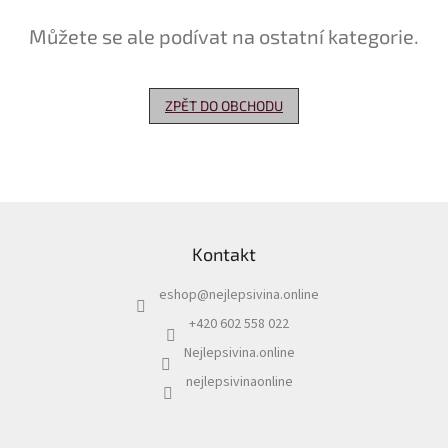
Můžete se ale podívat na ostatní kategorie.
Delikatesy
k
vínu
ZPĚT DO OBCHODU
Vývrtky
Akční
nabídka
Dárkové
Z
poukazy
á
Kontakt
p
Získat
slevu
a
eshop
@
nejlepsivina.online
t
Blog
í
+420 602 558 022
Mladé
Nejlepsivina.online
a
Svatomartinské
nejlepsivinaonline
víno
Prodej
vína