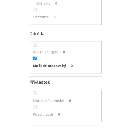
Tiché víno
0
Frizzante
0
Odrůda
Müller Thurgau
0
Muškát moravský
0
Přívlastek
Moravské zemské
0
Pozdní sběr
0