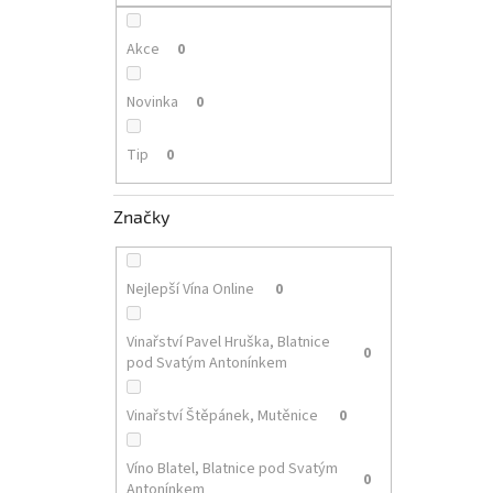
p
a
n
Akce
0
e
l
Novinka
0
Tip
0
Značky
Nejlepší Vína Online
0
Vinařství Pavel Hruška, Blatnice
0
pod Svatým Antonínkem
Vinařství Štěpánek, Mutěnice
0
Víno Blatel, Blatnice pod Svatým
0
Antonínkem