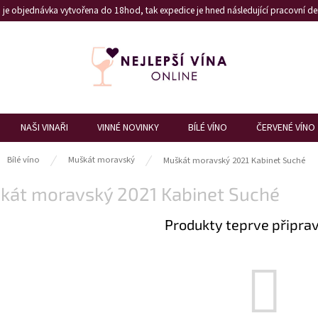
je objednávka vytvořena do 18hod, tak expedice je hned následující pracovní den
NAŠI VINAŘI
VINNÉ NOVINKY
BÍLÉ VÍNO
ČERVENÉ VÍNO
ů
Bílé víno
Muškát moravský
Muškát moravský 2021 Kabinet Suché
kát moravský 2021 Kabinet Suché
Produkty teprve připra