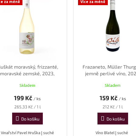
ce za méně
Více za méně
uškát moravský, frizzanté,
Frazaneto, Müller Thurg
moravské zemské, 2023,
jemně perlivé víno, 20
suché, 0,75 l
suché, 0,75 l
Skladem
Skladem
199 Kč
159 Kč
/ ks
/ ks
Měrná
Měrná
265,33 Kč / 1 l
212 Kč / 1 l
cena:
cena:
Do košíku
Do košíku
Vinařství Pavel Hruška | suché
Víno Blatel | suché