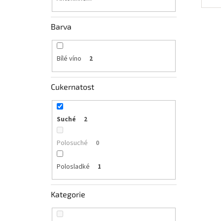
Barva
Bílé víno
2
Cukernatost
Suché
2
Polosuché
0
Polosladké
1
Kategorie