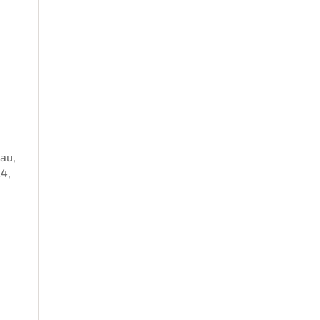
au,
24,