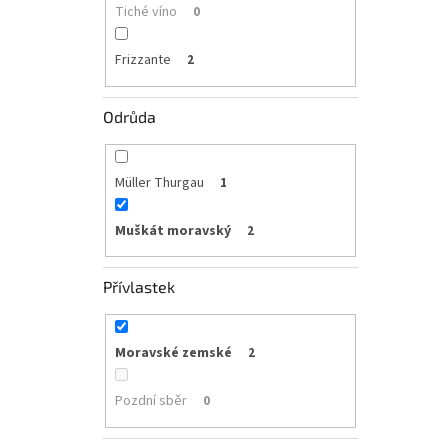
Tiché víno
0
Frizzante
2
Odrůda
Müller Thurgau
1
Muškát moravský
2
Přívlastek
Moravské zemské
2
Pozdní sběr
0