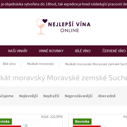
je objednávka vytvořena do 18hod, tak expedice je hned následující pracovní den
NAŠI VINAŘI
VINNÉ NOVINKY
BÍLÉ VÍNO
ČERVENÉ VÍNO
ů
Bílé víno
Muškát moravský
Muškát moravský Moravské zemské Suc
kát moravský Moravské zemské Such
učujeme
Nejlevnější
Nejdražší
Nejprodávanější
Abecedně
Kód:
2213PH
K
vinka
Novinka