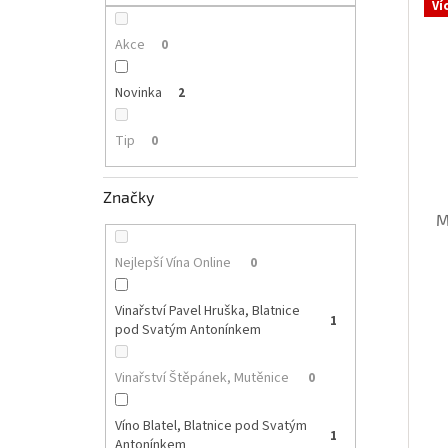
p
Ví
i
r
a
s
o
n
Akce
0
p
d
e
r
u
l
Novinka
2
o
k
d
t
Tip
0
u
ů
k
t
Značky
ů
M
Nejlepší Vína Online
0
Vinařství Pavel Hruška, Blatnice
1
pod Svatým Antonínkem
Vinařství Štěpánek, Mutěnice
0
Víno Blatel, Blatnice pod Svatým
1
Antonínkem