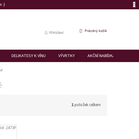
 :)
NÁKUPNÍ
Prázdný košík
Přihlášení
KOŠÍK
DELIKATESY K VÍNU
VÝVRTKY
AKČNÍ NABÍDKA
DÁRK
hé
é
2
položek celkem
ód:
2473F