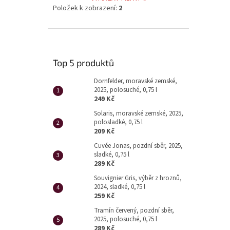
Položek k zobrazení:
2
Top 5 produktů
Dornfelder, moravské zemské,
2025, polosuché, 0,75 l
249 Kč
Solaris, moravské zemské, 2025,
polosladké, 0,75 l
209 Kč
Cuvée Jonas, pozdní sběr, 2025,
sladké, 0,75 l
289 Kč
Souvignier Gris, výběr z hroznů,
2024, sladké, 0,75 l
259 Kč
Tramín červený, pozdní sběr,
2025, polosuché, 0,75 l
289 Kč