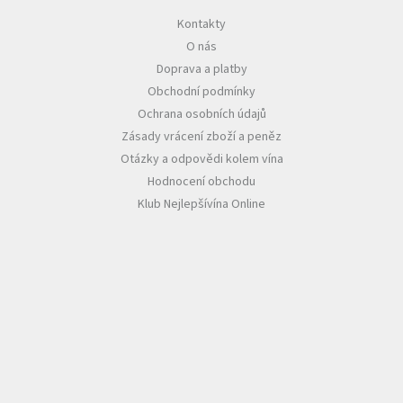
Kontakty
Akční
O nás
nabídka
Doprava a platby
Poslední
Obchodní podmínky
láhve
skladem
Ochrana osobních údajů
Zásady vrácení zboží a peněz
Cuvée
vína
Otázky a odpovědi kolem vína
Hodnocení obchodu
Klarety
Klub Nejlepšívína Online
Vína
podle
jakosti
Víno
podle
obsahu
cukru
Dárkové
balení