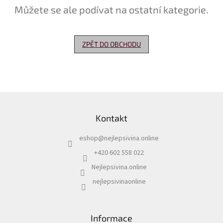
Můžete se ale podívat na ostatní kategorie.
Delikatesy
k
vínu
ZPĚT DO OBCHODU
Vývrtky
Akční
nabídka
Z
Dárkové
á
poukazy
Kontakt
p
Získat
a
slevu
eshop
@
nejlepsivina.online
t
í
+420 602 558 022
Blog
Nejlepsivina.online
Mladé
a
nejlepsivinaonline
Svatomartinské
víno
Prodej
Informace
vína