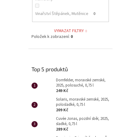
Vinařství Štěpánek, Mutěnice
0
VYMAZAT FILTRY
Položek k zobrazení:
0
Top 5 produktů
Dornfelder, moravské zemské,
2025, polosuché, 0,75 l
249 Kč
Solaris, moravské zemské, 2025,
polosladké, 0,75 l
209 Kč
Cuvée Jonas, pozdní sběr, 2025,
sladké, 0,75 l
289 Kč