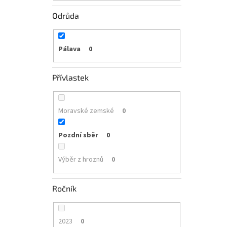
Odrůda
Pálava
0
Přívlastek
Moravské zemské
0
Pozdní sběr
0
Výběr z hroznů
0
Ročník
2023
0