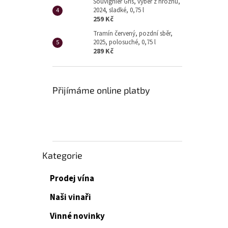
Souvignier Gris, výběr z hroznů,
2024, sladké, 0,75 l
259 Kč
Tramín červený, pozdní sběr,
2025, polosuché, 0,75 l
289 Kč
Přijímáme online platby
Přeskočit
Kategorie
kategorie
Prodej vína
Naši vinaři
Vinné novinky