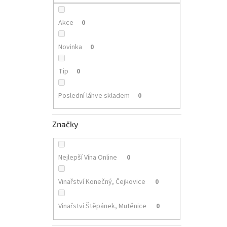
p
a
n
Akce
0
e
l
Novinka
0
Tip
0
Poslední láhve skladem
0
Značky
Nejlepší Vína Online
0
Vinařství Konečný, Čejkovice
0
Vinařství Štěpánek, Mutěnice
0