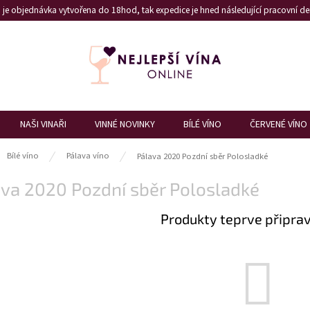
je objednávka vytvořena do 18hod, tak expedice je hned následující pracovní den
NAŠI VINAŘI
VINNÉ NOVINKY
BÍLÉ VÍNO
ČERVENÉ VÍNO
ů
Bílé víno
Pálava víno
Pálava 2020 Pozdní sběr Polosladké
va 2020 Pozdní sběr Polosladké
Produkty teprve připra