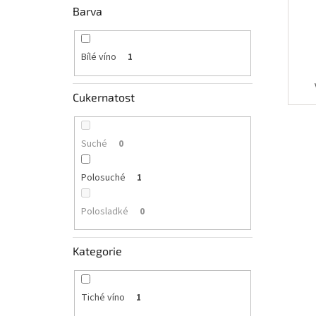
Barva
Bílé víno
1
Cukernatost
Suché
0
Polosuché
1
Polosladké
0
Kategorie
Tiché víno
1