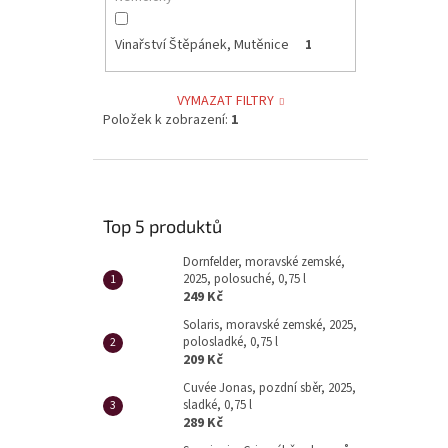
Vinařství Štěpánek, Mutěnice
1
VYMAZAT FILTRY
Položek k zobrazení:
1
Top 5 produktů
Dornfelder, moravské zemské,
2025, polosuché, 0,75 l
249 Kč
Solaris, moravské zemské, 2025,
polosladké, 0,75 l
209 Kč
Cuvée Jonas, pozdní sběr, 2025,
sladké, 0,75 l
289 Kč