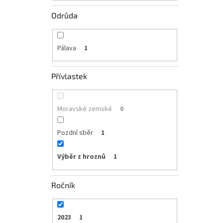
Odrůda
Pálava
1
Přívlastek
Moravské zemské
0
Pozdní sběr
1
Výběr z hroznů
1
Ročník
2023
1