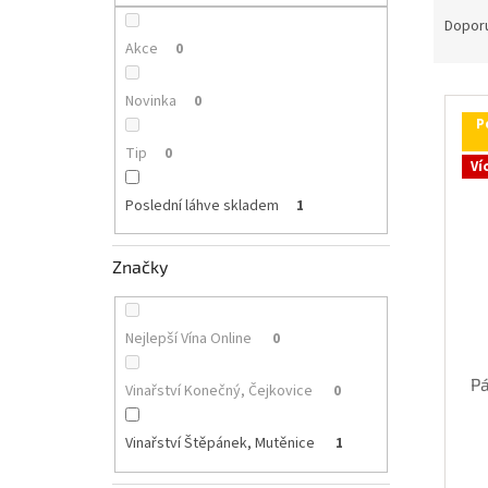
p
a
a
Dopor
z
n
Akce
0
e
e
V
n
l
Novinka
0
ý
í
P
p
p
Tip
0
i
r
Ví
s
o
Poslední láhve skladem
1
p
d
r
u
o
k
Značky
d
t
u
ů
k
Nejlepší Vína Online
0
t
ů
Pá
Vinařství Konečný, Čejkovice
0
Vinařství Štěpánek, Mutěnice
1