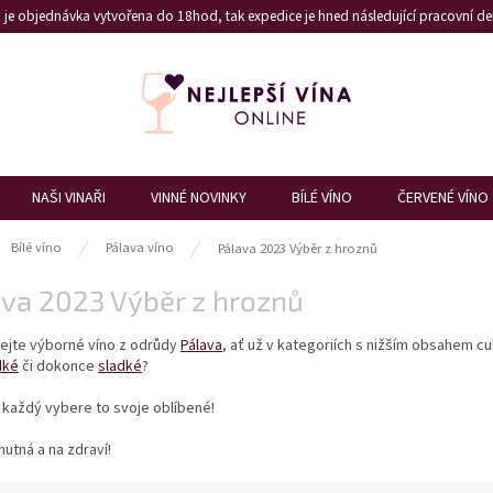
je objednávka vytvořena do 18hod, tak expedice je hned následující pracovní den
NAŠI VINAŘI
VINNÉ NOVINKY
BÍLÉ VÍNO
ČERVENÉ VÍNO
ů
Bílé víno
Pálava víno
Pálava 2023 Výběr z hroznů
ava 2023 Výběr z hroznů
ejte výborné víno z odrůdy
Pálava
, ať už v kategoriích s nižším obsahem cu
dké
či dokonce
sladké
?
i každý vybere to svoje oblíbené!
hutná a na zdraví!