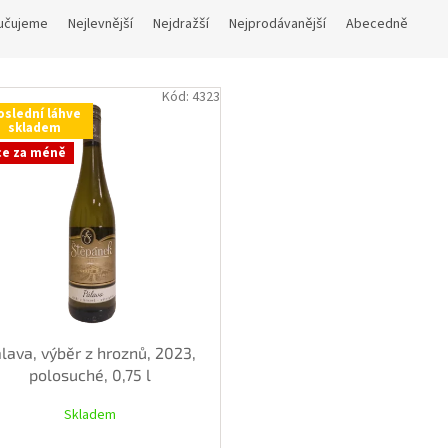
učujeme
Nejlevnější
Nejdražší
Nejprodávanější
Abecedně
Kód:
4323
oslední láhve
skladem
ce za méně
lava, výběr z hroznů, 2023,
polosuché, 0,75 l
Skladem