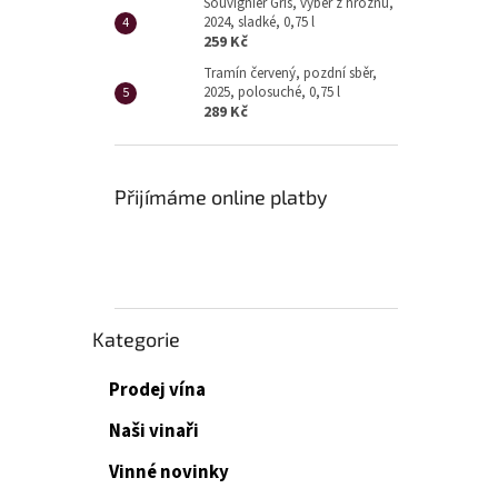
Souvignier Gris, výběr z hroznů,
2024, sladké, 0,75 l
259 Kč
Tramín červený, pozdní sběr,
2025, polosuché, 0,75 l
289 Kč
Přijímáme online platby
Přeskočit
Kategorie
kategorie
Prodej vína
Naši vinaři
Vinné novinky