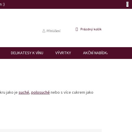
 :)
NÁKUPNÍ
Prázdný košík
Přihlášení
KOŠÍK
DELIKATESY K VÍNU
VÝVRTKY
AKČNÍ NABÍDKA
DÁRK
kru jako je
suché
,
polosuché
nebo s více cukrem jako