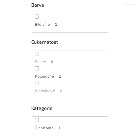
Barva
Bílé víno
1
Cukernatost
Suché
0
Polosuché
1
Polosladké
0
Kategorie
Tiché víno
1