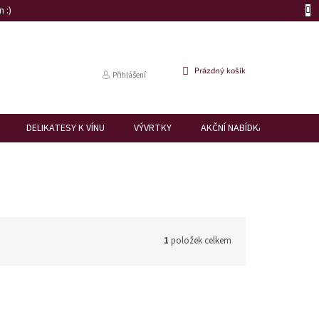
 :)
NÁKUPNÍ
Prázdný košík
Přihlášení
KOŠÍK
DELIKATESY K VÍNU
VÝVRTKY
AKČNÍ NABÍDKA
DÁRK
1
položek celkem