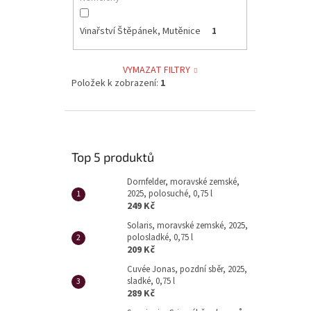
Vinařství Štěpánek, Mutěnice
1
VYMAZAT FILTRY
Položek k zobrazení:
1
Top 5 produktů
Dornfelder, moravské zemské,
2025, polosuché, 0,75 l
249 Kč
Solaris, moravské zemské, 2025,
polosladké, 0,75 l
209 Kč
Cuvée Jonas, pozdní sběr, 2025,
sladké, 0,75 l
289 Kč