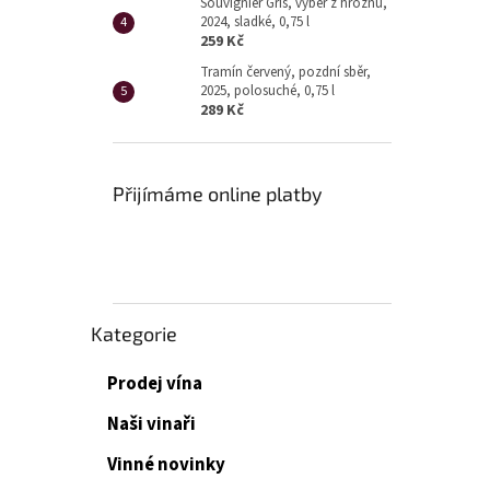
Souvignier Gris, výběr z hroznů,
2024, sladké, 0,75 l
259 Kč
Tramín červený, pozdní sběr,
2025, polosuché, 0,75 l
289 Kč
Přijímáme online platby
Přeskočit
Kategorie
kategorie
Prodej vína
Naši vinaři
Vinné novinky