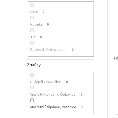
p
i
r
a
s
o
n
Akce
0
p
d
e
r
u
l
Novinka
0
o
k
d
t
Tip
0
u
ů
k
Poslední láhve skladem
0
t
ů
Pá
Značky
Nejlepší Vína Online
0
Vinařství Konečný, Čejkovice
0
Vinařství Štěpánek, Mutěnice
1