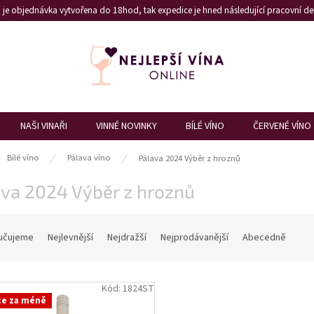
je objednávka vytvořena do 18hod, tak expedice je hned následující pracovní den
NAŠI VINAŘI
VINNÉ NOVINKY
BÍLÉ VÍNO
ČERVENÉ VÍNO
ů
Bílé víno
Pálava víno
Pálava 2024 Výběr z hroznů
ava 2024 Výběr z hroznů
učujeme
Nejlevnější
Nejdražší
Nejprodávanější
Abecedně
Kód:
1824ST
ce za méně