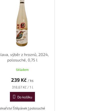
lava, výběr z hroznů, 2024,
polosuché, 0,75 l
Skladem
239 Kč
/ ks
Měrná
318,67 Kč / 1 l
cena:
Do košíku
Vinařství Štěpánek | polosuché