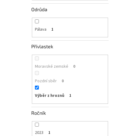
Odrůda
Pálava
1
Přívlastek
Moravské zemské
0
Pozdní sběr
0
Výběr z hroznů
1
Ročník
2023
1