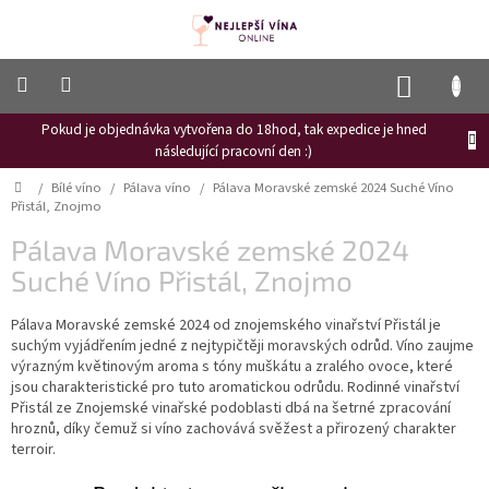
Přejít
na
obsah
NÁKUP
KOŠÍK
Pokud je objednávka vytvořena do 18hod, tak expedice je hned
Frizzante
následující pracovní den :)
Růžové
Domů
/
Bílé víno
/
Pálava víno
/
Pálava Moravské zemské 2024 Suché Víno
víno
Přistál, Znojmo
Hroznový
Pálava Moravské zemské 2024
mošt
Suché Víno Přistál, Znojmo
Naši
vinaři
Pálava Moravské zemské 2024 od znojemského vinařství Přistál je
suchým vyjádřením jedné z nejtypičtěji moravských odrůd. Víno zaujme
Vinné
výrazným květinovým aroma s tóny muškátu a zralého ovoce, které
novinky
jsou charakteristické pro tuto aromatickou odrůdu. Rodinné vinařství
Přistál ze Znojemské vinařské podoblasti dbá na šetrné zpracování
Bílé
hroznů, díky čemuž si víno zachovává svěžest a přirozený charakter
víno
terroir.
Červené
víno