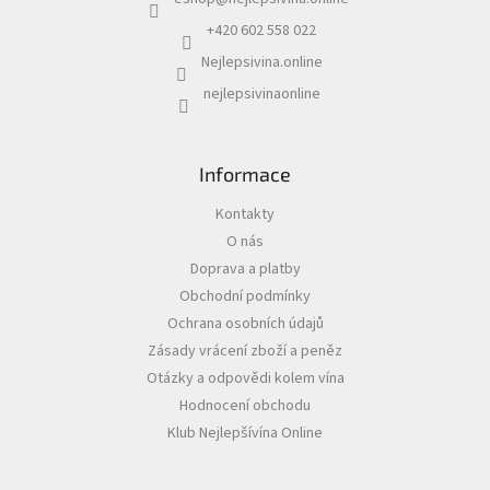
t
í
+420 602 558 022
Akční
nabídka
Nejlepsivina.online
nejlepsivinaonline
Poslední
láhve
skladem
Informace
Cuvée
vína
Kontakty
Klarety
O nás
Doprava a platby
Vína
podle
Obchodní podmínky
jakosti
Ochrana osobních údajů
Zásady vrácení zboží a peněz
Víno
Otázky a odpovědi kolem vína
podle
obsahu
Hodnocení obchodu
cukru
Klub Nejlepšívína Online
Dárkové
balení