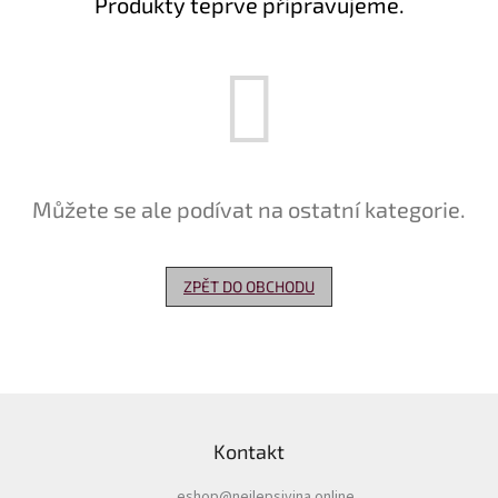
Produkty teprve připravujeme.
Delikatesy
k
vínu
Vývrtky
Akční
nabídka
Můžete se ale podívat na ostatní kategorie.
Dárkové
poukazy
Získat
ZPĚT DO OBCHODU
slevu
Blog
Mladé
Z
a
Svatomartinské
á
víno
Kontakt
p
a
Prodej
vína
eshop
@
nejlepsivina.online