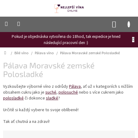
Přejít
na
obsah
NÁKUP
KOŠÍK
Pokud je objednávka vytvořena do 18hod, tak expedice je hned
Frizzante
následující pracovní den :)
Růžové
Domů
/
Bílé víno
/
Pálava víno
/
Pálava Moravské zemské Polosladké
víno
Pálava Moravské zemské
Hroznový
mošt
Polosladké
Naši
Vyzkoušejte výborné víno z odrůdy
Pálava
, ať už v kategoriích s nižším
vinaři
obsahem cukru jako je
suché
,
polosuché
nebo s více cukrem jako
polosladké
či dokonce
sladké
?
Vinné
novinky
Určitě si každý vybere to svoje oblíbené!
Bílé
víno
Tak ať chutná a na zdraví!
Ř
Červené
víno