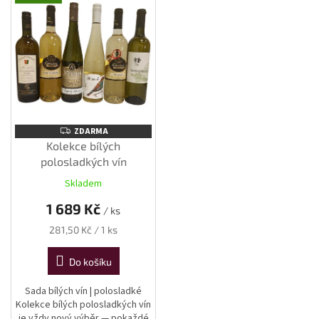
ý
p
i
s
p
r
o
d
u
ZDARMA
ZDARMA
k
Kolekce bílých
t
polosladkých vín
ů
Skladem
1 689 Kč
/ ks
Měrná
281,50 Kč / 1 ks
cena:
Do košíku
Sada bílých vín | polosladké
Kolekce bílých polosladkých vín
je vždy nový výběr — pokaždé