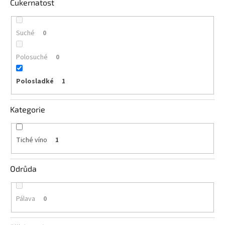
Cukernatost
vína
Delikatesy
Suché
k
0
vínu
Polosuché
0
Vývrtky
Polosladké
1
BiB
-
větší
objem
Kategorie
Ostatní
Tiché víno
1
vína
Odrůda
Značky
Přihlášení
Pálava
0