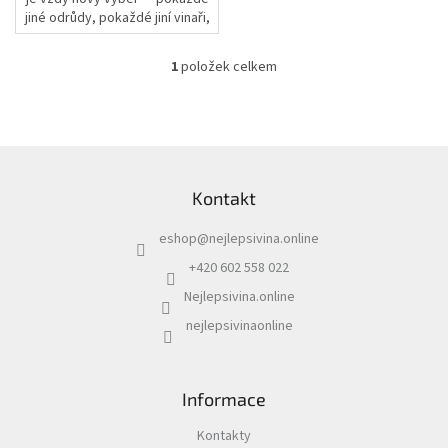
jiné odrůdy, pokaždé jiní vinaři,
vždy stejný záměr: ukázat, jak
rozmanitá může být...
1
položek celkem
O
v
l
á
d
Z
a
á
c
Kontakt
p
í
a
p
eshop
@
nejlepsivina.online
t
r
í
v
+420 602 558 022
k
Nejlepsivina.online
y
v
nejlepsivinaonline
ý
p
i
s
Informace
u
Kontakty