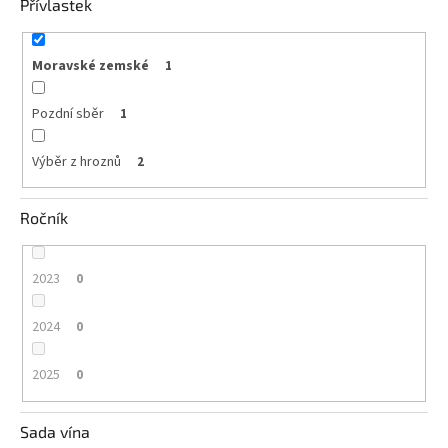
Přívlastek
Moravské zemské
1
Pozdní sběr
1
Výběr z hroznů
2
Ročník
2023
0
2024
0
2025
0
Sada vína