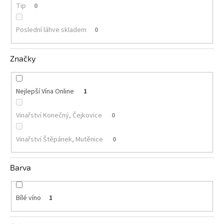
Tip
0
Akční
nabídka
Poslední láhve skladem
0
Poslední
láhve
Značky
skladem
Cuvée
vína
Nejlepší Vína Online
1
Klarety
Vinařství Konečný, Čejkovice
0
Vína
podle
Vinařství Štěpánek, Mutěnice
0
jakosti
Barva
Víno
podle
obsahu
cukru
Bílé víno
1
Dárkové
balení